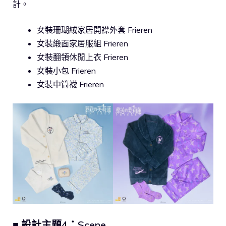
計。
女裝珊瑚絨家居開襟外套 Frieren
女裝緞面家居服組 Frieren
女裝翻領休閒上衣 Frieren
女裝小包 Frieren
女裝中筒襪 Frieren
■ 設計主題4：Scene