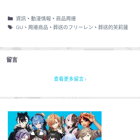
資訊
、
動漫情報
、
商品周邊
GU
、
周邊商品
、
葬送のフリーレン
、
葬送的芙莉蓮
留言
查看更多留言 ›