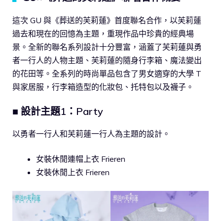
這次 GU 與《葬送的芙莉蓮》首度聯名合作，以芙莉蓮
過去和現在的回憶為主題，重現作品中珍貴的經典場
景。全新的聯名系列設計十分豐富，涵蓋了芙莉蓮與勇
者一行人的人物主題、芙莉蓮的隨身行李箱、魔法變出
的花田等。全系列的時尚單品包含了男女適穿的大學 T
與家居服，行李箱造型的化妝包、托特包以及襪子。
■ 設計主題1：Party
以勇者一行人和芙莉蓮一行人為主題的設計。
女裝休閒連帽上衣 Frieren
女裝休閒上衣 Frieren