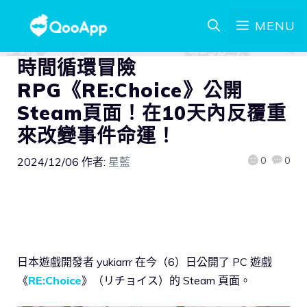
MENU
時間循環冒險
RPG《RE:Choice》公開
Steam頁面！在10天內反覆重
來改變事件命運！
0
0
2024/12/06
作者:
星藍
日本遊戲開發者 yukiarrr 在今（6）日公開了 PC 遊戲
《
RE:Choice
》（リチョイス）的 Steam 頁面。