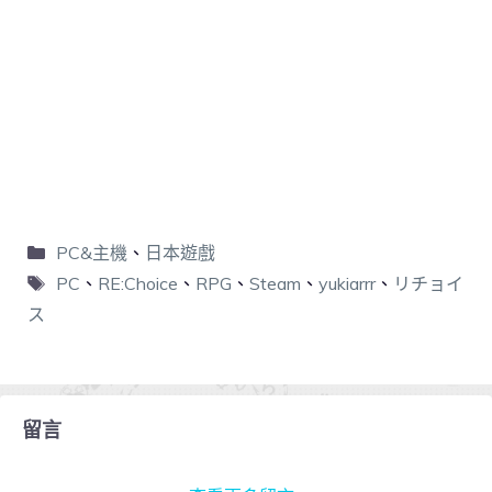
PC&主機
、
日本遊戲
PC
、
RE:Choice
、
RPG
、
Steam
、
yukiarrr
、
リチョイ
ス
留言