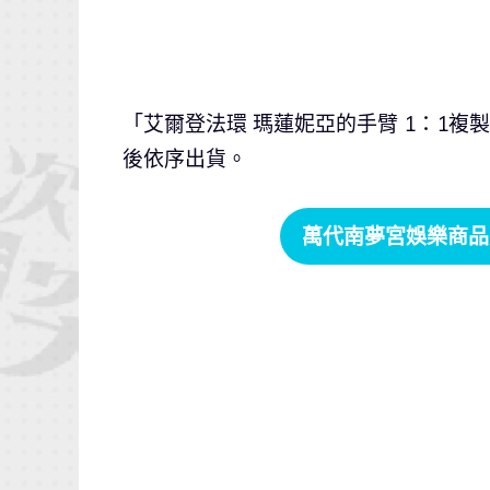
「艾爾登法環 瑪蓮妮亞的手臂 1：1複
後依序出貨。
萬代南夢宮娛樂
商品