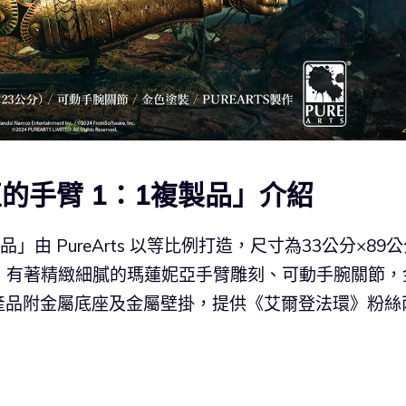
的手臂 1：1複製品」介紹
」由 PureArts 以等比例打造，尺寸為33公分×89
esin，有著精緻細膩的瑪蓮妮亞手臂雕刻、可動手腕關節，
產品附金屬底座及金屬壁掛，提供《艾爾登法環》粉絲