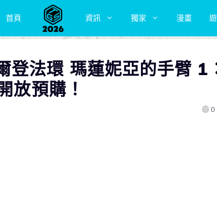
首頁
資訊
獨家
漫畫
遊
登法環 瑪蓮妮亞的手臂 1
日開放預購！
0