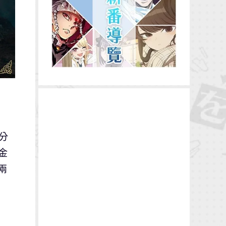
公分
金
兩