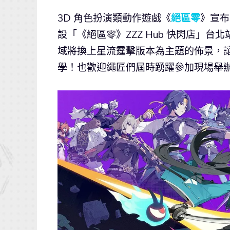
3D 角色扮演類動作遊戲《
絕區零
》宣布
設「《絕區零》ZZZ Hub 快閃店」
域將換上星流霆擊版本為主題的佈景，
學！也歡迎繩匠們屆時踴躍參加現場舉