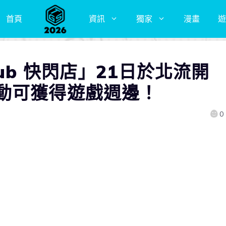
首頁
資訊
獨家
漫畫
遊
ub 快閃店」21日於北流開
動可獲得遊戲週邊！
0