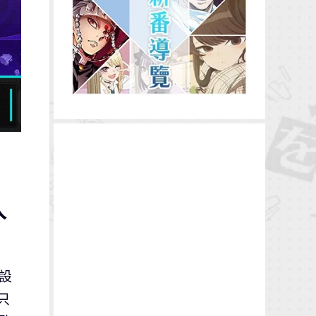
入
設
只