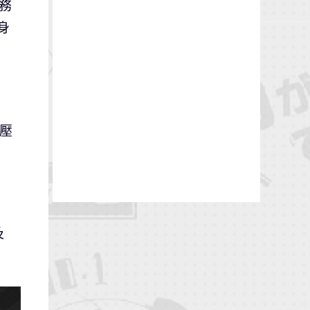
務
身
「壓
及