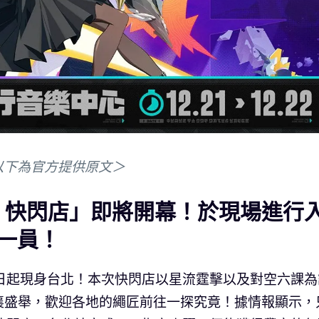
以下為官方提供原文＞
ub 快閃店」即將開幕！於現場進行
一員！
日起現身台北！本次快閃店以星流霆擊以及對空六課為
襄盛舉，歡迎各地的繩匠前往一探究竟！據情報顯示，