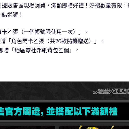
周邊販售區現場消費，滿額即贈好禮！好禮數量有限，
別錯過囉！
寶卡乙張（一個帳號限使用一次）」。
即贈「角色閃卡乙張（共26款隨機贈送）」。
，即贈「絕區零杜邦紙背包乙個」。