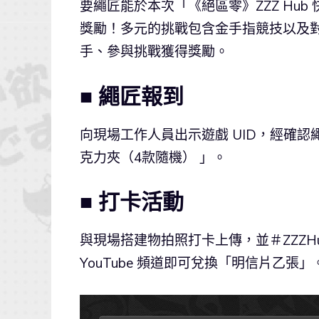
要繩匠能於本次「《絕區零》ZZZ Hu
獎勵！多元的挑戰包含金手指競技以及
手、參與挑戰獲得獎勵。
■ 繩匠報到
向現場工作人員出示遊戲 UID，經確
克力夾（4款隨機） 」。
■ 打卡活動
與現場搭建物拍照打卡上傳，並＃ZZZHu
YouTube 頻道即可兌換「明信片乙張」