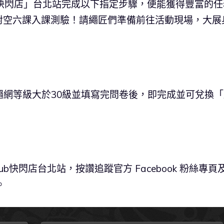
b 快閃店」台北站完成以下指定步驟，便能獲得豐富的任
對空六課入課測驗！請繩匠們準備前往活動現場，大展
認繩網等級大於30級並填寫完問卷後，即完成並可兌換
b快閃店台北站，按讚追蹤官方 Facebook 粉絲專頁
。