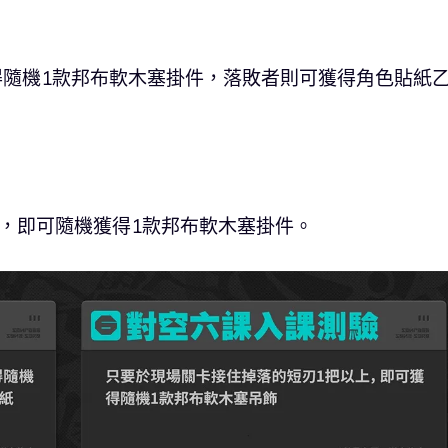
獲得隨機1款邦布軟木塞掛件，落敗者則可獲得角色貼紙
，即可隨機獲得1款邦布軟木塞掛件。