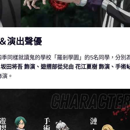
＆演出聲優
四季同樣就讀鬼的學校「羅剎學園」的5名同學，分別
 坂田将吾 飾演、遊摺部從兒由 花江夏樹 飾演、手術
飾演。