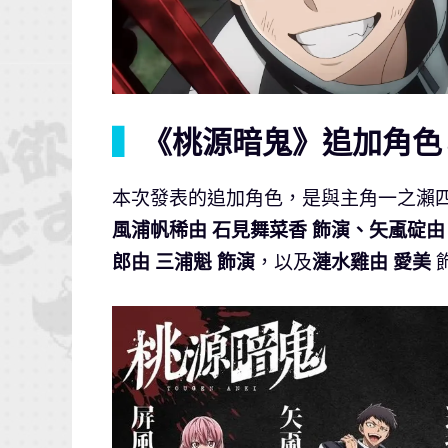
▍
《桃源暗鬼》追加角色
本次發表的追加角色，是與主角一之瀨
風浦帆稀由 石見舞菜香 飾演、矢颪碇由
郎由 三浦魁 飾演
，以及
漣水雞由 愛美