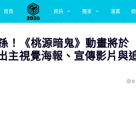
首頁
資訊
獨家
漫畫
遊
子孫！《桃源暗鬼》動畫將於
釋出主視覺海報、宣傳影片與
0