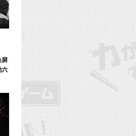
為
屏
岾六