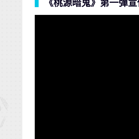
▍
《桃源暗鬼》第一彈宣