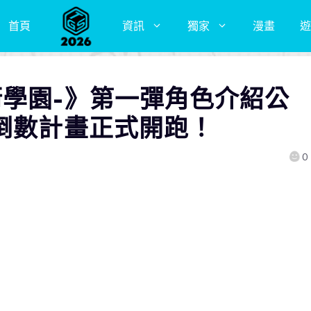
首頁
資訊
獨家
漫畫
遊
衛學園-》第一彈角色介紹公
天倒數計畫正式開跑！
0