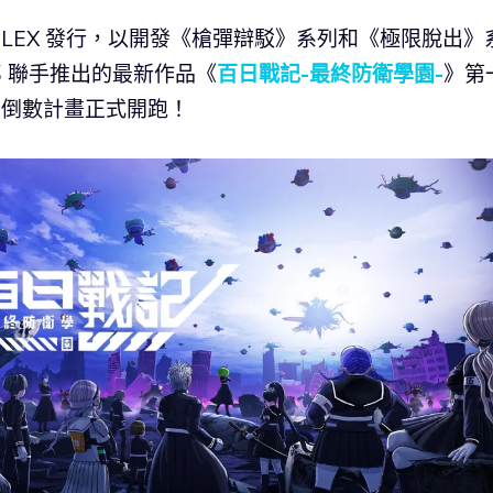
PLEX 發行，以開發《槍彈辯駁》系列和《極限脫出》
郎 聯手推出的最新作品《
百日戰記-最終防衛學園-
》第
天倒數計畫正式開跑！