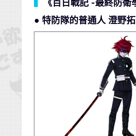
▍
《百日戰記 -最終防衛
● 特防隊的普通人 澄野