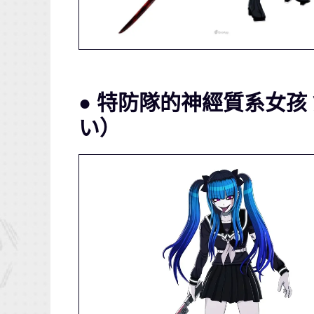
● 特防隊的神經質系女孩
い）