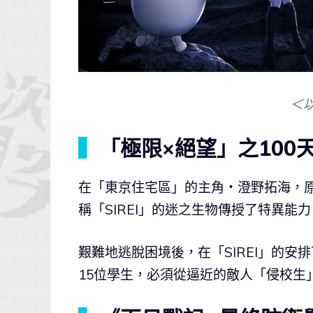
＜
▍
「極限×絕望」之100
在「東京住宅區」的主角・澄野拓海，
稱「SIREI」的迷之生物傳授了特異能
艱難地逃脫困境後，在「SIREI」的
15位學生，必須從逼近的敵人「侵校生