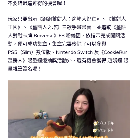
不要錯過這難得的機會喔！
玩家只要出示《跑跑薑餅人：烤箱大逃亡》、《薑餅人
王國》、《薑餅人之塔》三款手遊畫面，並追蹤《薑餅
人對戰卡牌 Braverse》FB 粉絲團，依指示完成闖關活
動，便可成功集章，集章完畢後除了可以參與
PS5（Slim）數位版、Nintendo Switch 及《CookieRun
薑餅人》限量週邊抽獎活動外，還有機會獲得 趙娟週 限
量親筆簽名喔！