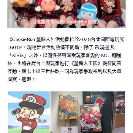
《CookieRun 薑餅人》活動攤位於2025台北國際電玩展
L601P，現場舞台活動熱情不間斷，除了 趙娟週 及
「KIRIS」之外，以魔性笑聲深受玩家喜愛的 KOL 蹦蹦
林，也將在舞台上與玩家進行《薑餅人王國》機智問答
互動，與卡士達三世餅乾一同為玩家爭取福利以及大量
虛寶、週邊。