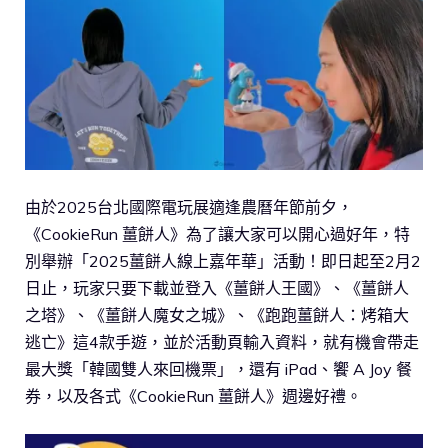
由於2025台北國際電玩展適逢農曆年節前夕，
《CookieRun 薑餅人》為了讓大家可以開心過好年，特
別舉辦「2025薑餅人線上嘉年華」活動！即日起至2月2
日止，玩家只要下載並登入《薑餅人王國》、《薑餅人
之塔》、《薑餅人魔女之城》、《跑跑薑餅人：烤箱大
逃亡》這4款手遊，並於活動頁輸入資料，就有機會帶走
最大獎「韓國雙人來回機票」，還有 iPad、饗 A Joy 餐
券，以及各式《CookieRun 薑餅人》週邊好禮。