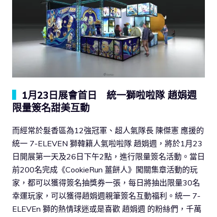
▍
1月23日展會首日 統一獅啦啦隊 趙娟週
限量簽名甜美互動
而經常於髮香區為12強冠軍、超人氣隊長 陳傑憲 應援的
統一 7-ELEVEN 獅韓籍人氣啦啦隊 趙娟週，將於1月23
日開展第一天及26日下午2點，進行限量簽名活動。當日
前200名完成《CookieRun 薑餅人》闖關集章活動的玩
家，都可以獲得簽名抽獎券一張，每日將抽出限量30名
幸運玩家，可以獲得趙娟週親筆簽名互動福利。統一 7-
ELEVEn 獅的熱情球迷或是喜歡 趙娟週 的粉絲們，千萬