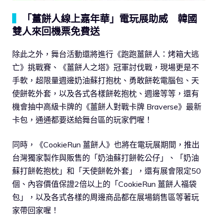
▍
「薑餅人線上嘉年華」電玩展助威 韓國
雙人來回機票免費送
除此之外，舞台活動還將進行《跑跑薑餅人：烤箱大逃
亡》挑戰賽、《薑餅人之塔》冠軍討伐戰，現場更是不
手軟，超限量週邊奶油蘇打抱枕、勇敢餅乾電腦包、天
使餅乾外套，以及各式各樣餅乾抱枕、週邊等等，還有
機會抽中高級卡牌的《薑餅人對戰卡牌 Braverse》最新
卡包，通通都要送給舞台區的玩家們喔！
同時，《CookieRun 薑餅人》也將在電玩展期間，推出
台灣獨家製作與販售的「奶油蘇打餅乾公仔」、「奶油
蘇打餅乾抱枕」和「天使餅乾外套」，還有展會限定50
個、內容價值保證2倍以上的「CookieRun 薑餅人福袋
包」，以及各式各樣的周邊商品都在展場銷售區等著玩
家帶回家喔！