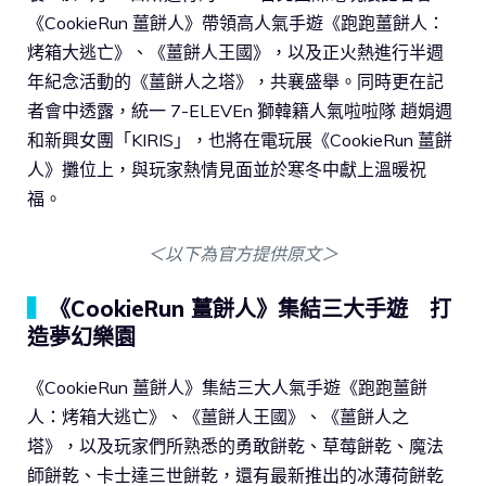
《CookieRun 薑餅人》帶領高人氣手遊《跑跑薑餅人：
烤箱大逃亡》、《薑餅人王國》，以及正火熱進行半週
年紀念活動的《薑餅人之塔》，共襄盛舉。同時更在記
者會中透露，統一 7-ELEVEn 獅韓籍人氣啦啦隊 趙娟週
和新興女團「KIRIS」，也將在電玩展《CookieRun 薑餅
人》攤位上，與玩家熱情見面並於寒冬中獻上溫暖祝
福。
＜以下為官方提供原文＞
▍
《CookieRun 薑餅人》集結三大手遊 打
造夢幻樂園
《CookieRun 薑餅人》集結三大人氣手遊《跑跑薑餅
人：烤箱大逃亡》、《薑餅人王國》、《薑餅人之
塔》，以及玩家們所熟悉的勇敢餅乾、草莓餅乾、魔法
師餅乾、卡士達三世餅乾，還有最新推出的冰薄荷餅乾