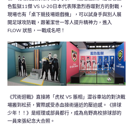
色監獄11傑 VS U-20日本代表隊激烈吞噬對方的對戰，
現場也有「桌下競技場遊戲機」，可以試身手與別人展
開足球攻防戰，跟著潔世一等人提升精神力，進入
FLOW 狀態，一戰成名吧！
《咒術迴戰》直接將「虎杖 VS 脹相」澀谷車站的對決戰
場搬到松菸，實際感受赤血操術逼近的壓迫感。《排球
少年！！》是經理或部員都行，成為烏野高校排球部的
一員來張紀念大合照。