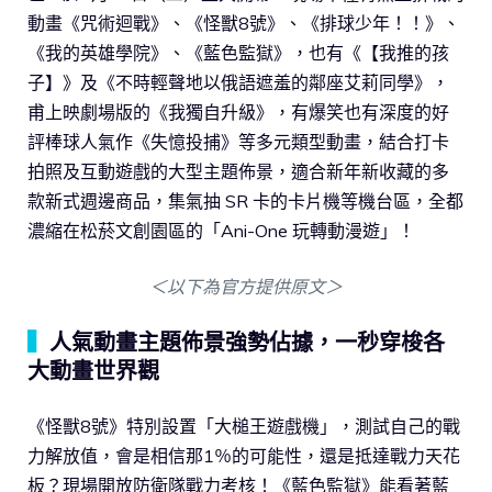
動畫《咒術迴戰》、《怪獸8號》、《排球少年！！》、
《我的英雄學院》、《藍色監獄》，也有《【我推的孩
子】》及《不時輕聲地以俄語遮羞的鄰座艾莉同學》，
甫上映劇場版的《我獨自升級》，有爆笑也有深度的好
評棒球人氣作《失憶投捕》等多元類型動畫，結合打卡
拍照及互動遊戲的大型主題佈景，適合新年新收藏的多
款新式週邊商品，集氣抽 SR 卡的卡片機等機台區，全都
濃縮在松菸文創園區的「Ani-One 玩轉動漫遊」！
＜以下為官方提供原文＞
▍
人氣動畫主題佈景強勢佔據，一秒穿梭各
大動畫世界觀
《怪獸8號》特別設置「大槌王遊戲機」，測試自己的戰
力解放值，會是相信那1％的可能性，還是抵達戰力天花
板？現場開放防衛隊戰力考核！《藍色監獄》能看著藍