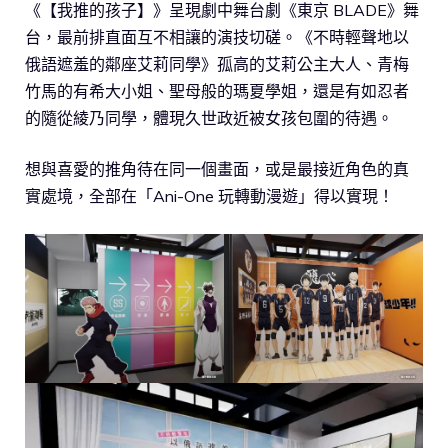
《【我推的孩子】》呈現劇中舞台劇《東京 BLADE》舞
台，最前排直面互不相讓的演技切磋。《不時輕聲地以
俄語遮羞的鄰座艾莉同學》孤高的艾莉公主大人、青梅
竹馬的有希大小姐、聖母般的瑪夏學姐，還是有如忍者
的隨從綾乃同學，體現久世政近被女孩包圍的待遇。
想與喜愛的推角待在同一個畫面，或是最接近角色的真
實處境，全部在「Ani-One 玩轉動漫遊」得以實現！