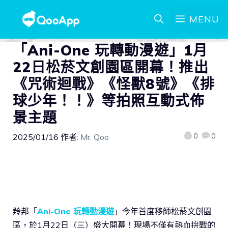
MENU
「Ani-One 玩轉動漫遊」1月
22日松菸文創園區開幕！推出
《咒術迴戰》《怪獸8號》《排
球少年！！》等拍照互動式佈
景主題
0
0
2025/01/16
作者:
Mr. Qoo
羚邦「
Ani-One 玩轉動漫遊
」今年首度移師松菸文創園
區，於1月22日（三）盛大開幕！現場不僅有熱血拚戰的