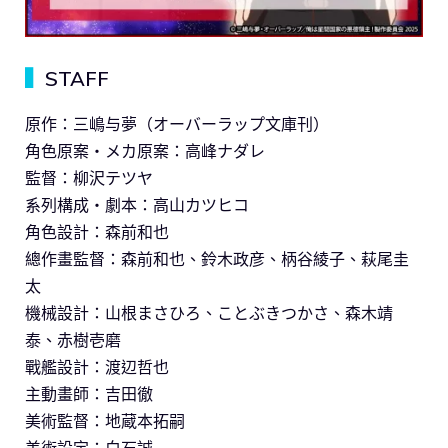
▍
STAFF
原作：三嶋与夢（オーバーラップ文庫刊）
角色原案・メカ原案：高峰ナダレ
監督：柳沢テツヤ
系列構成・劇本：高山カツヒコ
角色設計：森前和也
總作畫監督：森前和也、鈴木政彦、柄谷綾子、萩尾圭
太
機械設計：山根まさひろ、ことぶきつかさ、森木靖
泰、赤樹壱磨
戰艦設計：渡辺哲也
主動畫師：吉田徹
美術監督：地蔵本拓嗣