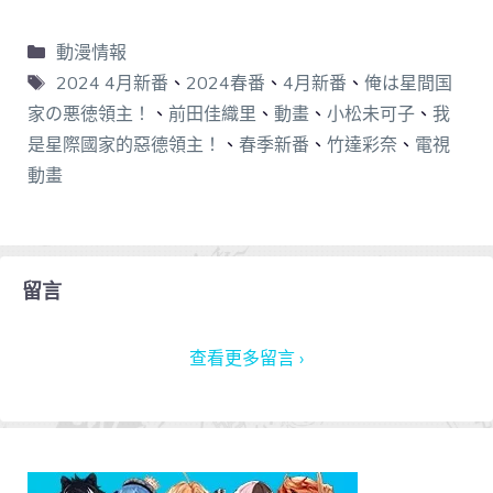
動漫情報
2024 4月新番
、
2024春番
、
4月新番
、
俺は星間国
家の悪徳領主！
、
前田佳織里
、
動畫
、
小松未可子
、
我
是星際國家的惡德領主！
、
春季新番
、
竹達彩奈
、
電視
動畫
留言
查看更多留言 ›