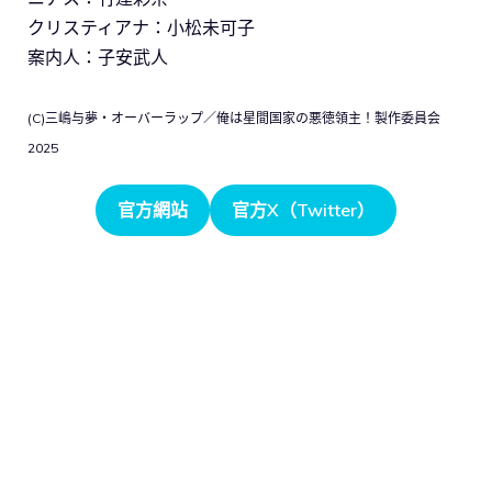
クリスティアナ：小松未可子
案内人：子安武人
(C)三嶋与夢・オーバーラップ／俺は星間国家の悪徳領主！製作委員会
2025
官方網站
官方X（Twitter）