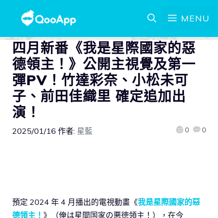
MENU
四月新番《我是星際國家的惡
德領主！》公開主視覺及第一
彈PV！竹達彩奈、小松未可
子、前田佳織里 確定追加出
演！
0
0
2025/01/16
作者:
星藍
預定 2024 年 4 月播出的電視動畫《
我是星際國家的惡
德領主！
》（俺は星間国家の悪徳領主！），在今