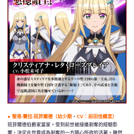
●
黎恩·賽拉·班菲爾德
（幼少期
，
CV：
前田佳織里
）
班菲爾德伯爵家當家。受到前世被接連剝奪的經驗影
響，決定此世要成為剝奪的一方隨心所欲的活著。雖然