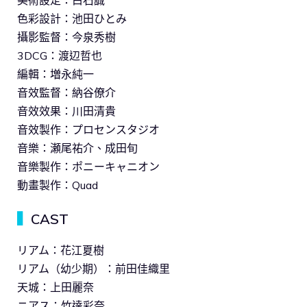
美術設定：白石誠
色彩設計：池田ひとみ
攝影監督：今泉秀樹
3DCG：渡辺哲也
編輯：増永純一
音效監督：納谷僚介
音效效果：川田清貴
音效製作：プロセンスタジオ
音樂：瀬尾祐介、成田旬
音樂製作：ポニーキャニオン
動畫製作：Quad
▍
CAST
リアム：花江夏樹
リアム（幼少期）：前田佳織里
天城：上田麗奈
ニアス：竹達彩奈