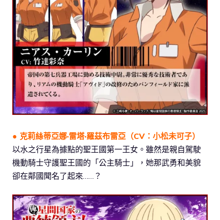
● 克莉絲蒂亞娜·雷塔·羅茲布雷亞（CV：
小松未可子
）
以水之行星為據點的聖王國第一王女。雖然是親自駕駛
機動騎士守護聖王國的「公主騎士」，她那武勇和美貌
卻在鄰國聞名了起來……？