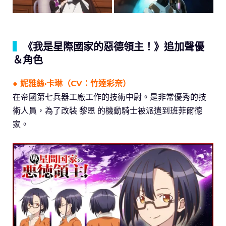
▍
《我是星際國家的惡德領主！》追加聲優
＆角色
● 妮雅絲·卡琳（CV：竹達彩奈）
在帝國第七兵器工廠工作的技術中尉。是非常優秀的技
術人員，為了改裝 黎恩 的機動騎士被派遣到班菲爾德
家。