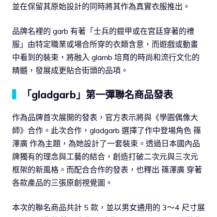
並在保留其原始設計的同時將其作為真實衣服推出。
品牌名裡的 garb 有著「士兵的鎧甲或在宮廷穿著的禮
服」由特定職業或場合所穿的衣類含意，而遊戲或動畫
中看到的裝束，將融入 glamb 培育的時尚和流行文化的
精髓，發展成更貼合街頭的品項。
▍
「gladgarb」第一彈聯名商品發表
作為品牌首次展開的發表，官方表示將與《學園偶像大
師》合作。此次合作，gladgarb 選擇了作中登場角色 篠
澤廣 作為主題，為她設計了一套裝束。透過日本國內品
牌獨有的理念與工藝的結合，創造打破二次元與三次元
框架的新風格。而配合合作的發表，也釋出 篠澤廣 穿著
各款產品的三張原創視覺圖。
本次的聯名商品共計 5 款，並以男女通用的 3～4 尺寸展