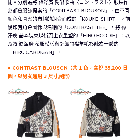
開。分別為將 篠澤廣 獨唱歌曲〈コントラスト〉服裝作
為都會服飾提案的「CONTRAST BLOUSON」，由不同
顏色和圖案的布料的組合而成的「KOUKEI SHIRT」，前
後印有角色圖像與名稱的「CONTRAST TEE」，將 篠
澤廣 基本裝束以街頭上衣重塑的「HIRO HOODIE」，以
及將 篠澤廣 私服模樣與針織開襟羊毛衫融為一體的
「HIRO CARDIGAN」。
● CONTRAST BLOUSON（共 1 色，含稅 35,200 日
圓，以男女通用 3 尺寸展開）