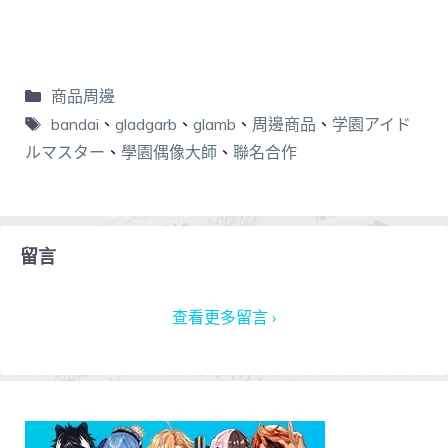
商品周邊
bandai
、
gladgarb
、
glamb
、
周邊商品
、
学園アイド
ルマスター
、
學園偶像大師
、
聯名合作
留言
查看更多留言 ›