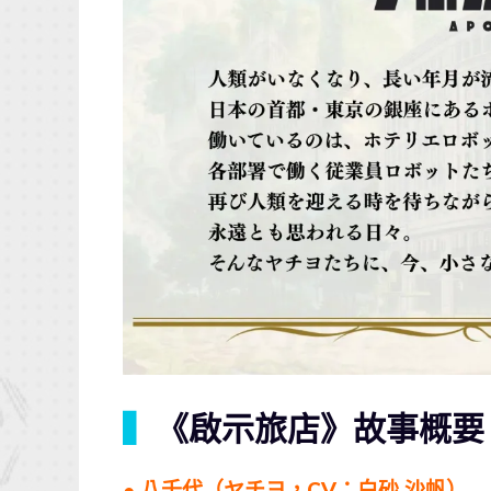
▍
《啟示旅店》故事概要
● 八千代（ヤチヨ，CV：白砂 沙帆）