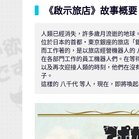
▍
《啟示旅店》故事概要
人類已經消失，許多歲月流逝的地球。
位於日本的首都・東京銀座的旅店「銀
而工作著的，是以旅店經營機器人的 八
在各部門工作的員工機器人們。在等待
以及再次迎接人類的時刻，他們在沒
子。

這樣的 八千代 等人，現在，即將喚