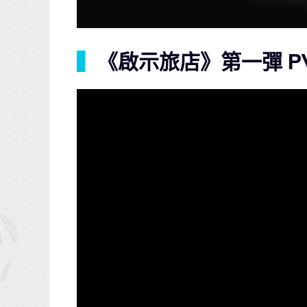
▍
《啟示旅店》第一彈 P