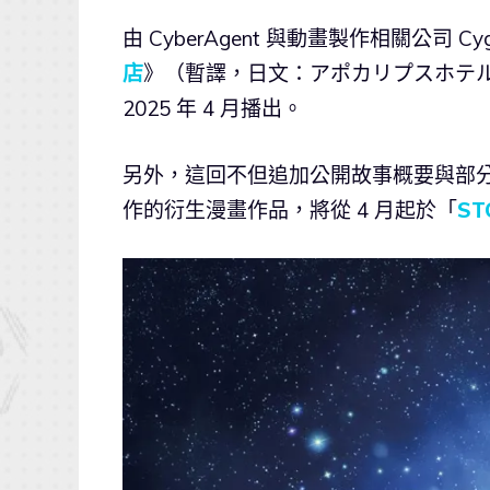
由 CyberAgent 與動畫製作相關公司 C
店
》（暫譯，日文：アポカリプスホテル
2025 年 4 月播出。
另外，這回不但追加公開故事概要與部分
作的衍生漫畫作品，將從 4 月起於「
ST