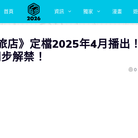
首頁
資訊
獨家
漫畫
遊
店》定檔2025年4月播出
同步解禁！
0