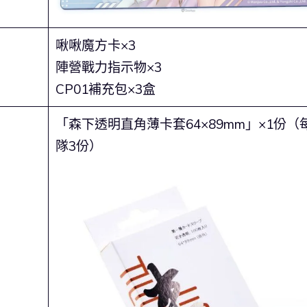
啾啾魔方卡×3
陣營戰力指示物×3
CP01補充包×3盒
「森下透明直角薄卡套64×89mm」×1份（
隊3份）