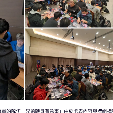
冠軍的隊伍「兄弟轉身有急事」由於卡表內容與牌組構