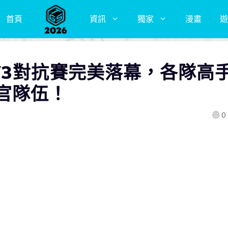
首頁
資訊
獨家
漫畫
遊
V3對抗賽完美落幕，各隊高
官隊伍！
0