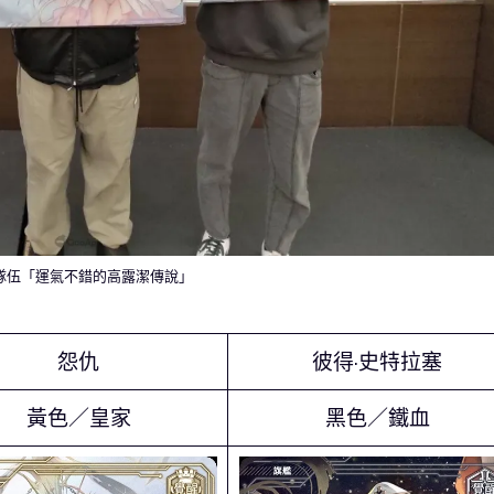
隊伍「運氣不錯的高露潔傳說」
怨仇
彼得·史特拉塞
黃色／皇家
黑色／鐵血