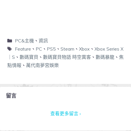
PC&主機
、
資訊
Feature
、
PC
、
PS5
、
Steam
、
Xbox
、
Xbox Series X
｜S
、
數碼寶貝
、
數碼寶貝物語 時空異客
、
數碼暴龍
、
焦
點情報
、
萬代南夢宮娛樂
留言
查看更多留言 ›