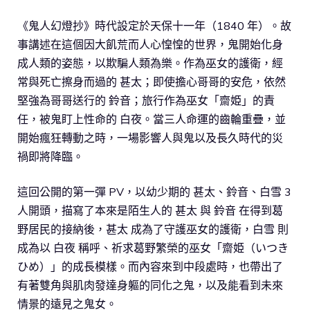
《鬼人幻燈抄》時代設定於天保十一年（1840 年）。故
事講述在這個因大飢荒而人心惶惶的世界，鬼開始化身
成人類的姿態，以欺騙人類為樂。作為巫女的護衛，經
常與死亡擦身而過的 甚太；即使擔心哥哥的安危，依然
堅強為哥哥送行的 鈴音；旅行作為巫女「齋姫」的責
任，被鬼盯上性命的 白夜。當三人命運的齒輪重疊，並
開始瘋狂轉動之時，一場影響人與鬼以及長久時代的災
禍即將降臨。
這回公開的第一彈 PV，以幼少期的 甚太、鈴音、白雪 3
人開頭，描寫了本來是陌生人的 甚太 與 鈴音 在得到葛
野居民的接納後，甚太 成為了守護巫女的護衛，白雪 則
成為以 白夜 稱呼、祈求葛野繁榮的巫女「齋姫（いつき
ひめ）」的成長模樣。而內容來到中段處時，也帶出了
有著雙角與肌肉發達身軀的同化之鬼，以及能看到未來
情景的遠見之鬼女。