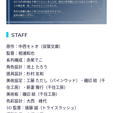
▍
STAFF
原作：中西モトオ（双葉文庫）
監督：相浦和也
系列構成：赤尾でこ
角色設計：池上 たろう
道具設計：杉村 友和
美術設定：工藤 ただし（パインウッド）、磯辺 結（千
住工房）、新妻 雅行（千住工房）
美術板：磯辺 結（千住工房）
色彩設計：大西 峰代
3D 監督：遠藤 誠（トライスラッシュ）