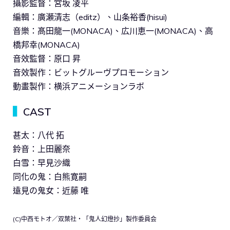
攝影監督：宮坂 凌平
編輯：廣瀬清志（editz）、山条裕香(hisui)
音樂：髙田龍一(MONACA)、広川恵一(MONACA)、高
橋邦幸(MONACA)
音效監督：原口 昇
音效製作：ビットグルーヴプロモーション
動畫製作：横浜アニメーションラボ
▍
CAST
甚太：八代 拓
鈴音：上田麗奈
白雪：早見沙織
同化の鬼：白熊寛嗣
遠見の鬼女：近藤 唯
(C)中西モトオ／双葉社・「鬼人幻燈抄」製作委員会