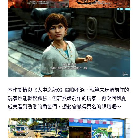
本作劇情與《人中之龍8》關聯不深，就算未玩過前作的
玩家也能輕鬆體驗，但若熟悉前作的玩家，再次回到夏
威夷看到熟悉的角色們，想必會覺得莫名的親切吧～