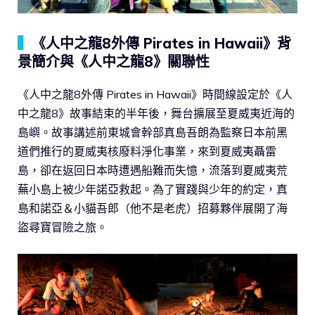
▍
《人中之龍8外傳 Pirates in Hawaii》背
景簡介與《人中之龍8》關聯性
《人中之龍8外傳 Pirates in Hawaii》時間線設定於《人
中之龍8》故事結束的半年後，舞台擴展至夏威夷近海的
島嶼。故事講述前東城會幹部真島吾朗為監察日本前黑
道們推行的夏威夷核廢料淨化事業，來到夏威夷聶雷
島，卻在返回日本時遭遇船難而失憶，流落到夏威夷荒
蕪小島上被少年諾亞救起。為了實踐與少年的約定，真
島和諾亞＆小貓吾郎（他不是老虎）招募夥伴展開了海
盜尋寶冒險之旅。