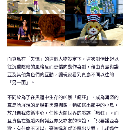
而真島在「失憶」的這個人物設定下，這次劇情比起以
往沉重陰暗的風格反而更偏向動作喜劇，藉由真島與諾
亞及其他角色們的互動，讓玩家看到真島不同以往的
「另一面」。
不同於為了在黑道中生存的凶暴「瘋狂」，成為海盜的
真島所展現的是脫離黑道枷鎖，猶如逃出籠中的小鳥，
放飛自我依循本心，任性大鬧世界的戲謔「瘋狂」。而
且真島在遊戲內與諾亞亦父亦友的情誼，「只要諾亞喜
歡，有什麼不可以」毫無違和感流露出父愛，比起過往