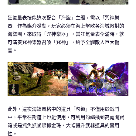
狂氣量表技能這次配合「海盜」主題，需以「咒神樂
器」作為媒介發動，玩家必須在海上擊敗各海域敵對的
海盜團，來取得「咒神樂器」，當狂氣量表全滿時，就
可演奏咒神樂器召喚「咒神」，給予全體敵人巨大傷
害。
此外，這次海盜風格中的道具「勾繩」不僅用於戰鬥
中，平常在街道上也能使用，可利用勾繩飛到高處開寶
箱或是抓魚抓蝴蝶抓金珠，大幅提升武器道具的實用
性。