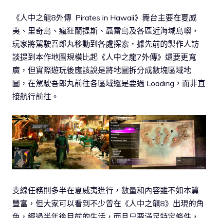
《人中之龍8外傳 Pirates in Hawaii》舞台主要在夏威
夷、里奇島、瘋狂蘭提斯、聶雷島及各區近海域島嶼，
玩家將駕駛吾郎丸移動到各處探索，據先前的製作人訪
談提到本作地圖規模比起《人中之龍7外傳》還要更寬
廣，但實際遊玩後應該說是將地圖拆分成數塊區域地
圖，在駕駛吾郎丸前往各區域還是要過 Loading，而非直
接航行前往。
支線任務則多半在夏威夷進行，數量和內容雖不如本篇
豐富，但大家可以看到不少曾在《人中之龍8》出現的角
色，經過半年後目前的生活，而且只要滿足特定條件，