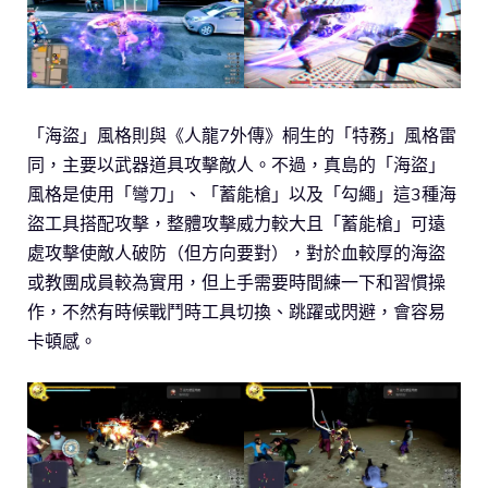
「海盜」風格則與《人龍7外傳》桐生的「特務」風格雷
同，主要以武器道具攻擊敵人。不過，真島的「海盜」
風格是使用「彎刀」、「蓄能槍」以及「勾繩」這3種海
盜工具搭配攻擊，整體攻擊威力較大且「蓄能槍」可遠
處攻擊使敵人破防（但方向要對），對於血較厚的海盜
或教團成員較為實用，但上手需要時間練一下和習慣操
作，不然有時候戰鬥時工具切換、跳躍或閃避，會容易
卡頓感。