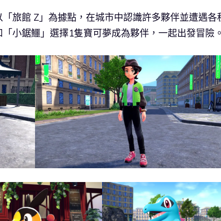
「旅館 Z」為據點，在城市中認識許多夥伴並遭遇各
和「小鋸鱷」選擇1隻寶可夢成為夥伴，一起出發冒險