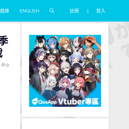
註冊
登入
戲庫
ENGLISH
季
戰
0