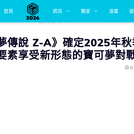
首頁
資訊
獨家
漫畫
遊
傳說 Z-A》確定2025年秋
要素享受新形態的寶可夢對
0