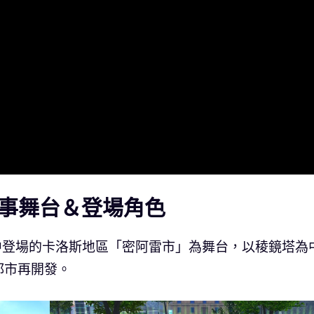
故事舞台＆登場角色
Y》中登場的卡洛斯地區「密阿雷市」為舞台，以稜鏡塔為
都市再開發。