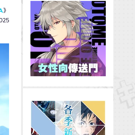
A
》
25