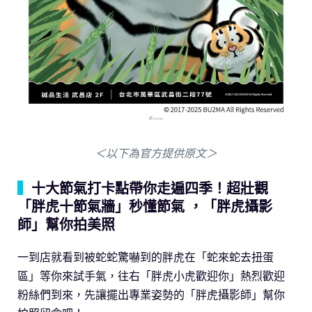
＜以下為官方提供原文＞
▍
十大節氣打卡點帶你走遍四季！超壯觀
「胖虎十節氣牆」秒懂節氣 ，「胖虎攝影
師」幫你拍美照
一到店就看到被蛇蛇驚嚇到的胖虎在「蛇來蛇去扭蛋
區」等你來試手氣，往右「胖虎小虎歡迎你」熱烈歡迎
粉絲們到來，先讓擺出專業姿勢的「胖虎攝影師」幫你