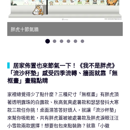
胖虎十節氣牆
▍
居家佈置也來節氣一下！《我不是胖虎》
「流沙杯墊」感受四季流轉、牆面就靠「無
框畫」畫龍點睛
家裡總覺得少了點什麼？三種尺寸「無框畫」有胖虎頂
著透明露珠的白露款、秋高氣爽處暑款和瑟瑟發抖大寒
款三款任你挑！桌面濕答答好煩人，就讓「流沙杯墊」
來幫你吸乾乾，共有胖虎蓋被被處暑款及胖虎淚眼汪汪
小雪款兩款選擇！想要包包來點裝飾？就靠「小徽