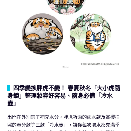
▍
四季變換胖虎不變！ 春夏秋冬「大小虎隨
身鏡」整理妝容好容易、隨身必備「冷水
壺」
出門在外別忘了補充水分，胖虎祈雨的雨水款及賞櫻拍
照的春分款等三款「冷水壺」，讓你每次喝水都充滿季