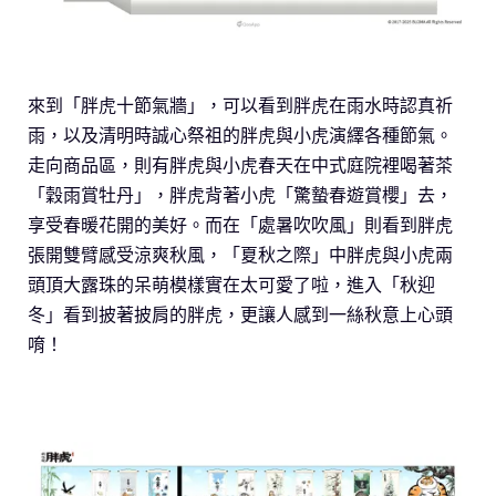
來到「胖虎十節氣牆」，可以看到胖虎在雨水時認真祈
雨，以及清明時誠心祭祖的胖虎與小虎演繹各種節氣。
走向商品區，則有胖虎與小虎春天在中式庭院裡喝著茶
「穀雨賞牡丹」，胖虎背著小虎「驚蟄春遊賞櫻」去，
享受春暖花開的美好。而在「處暑吹吹風」則看到胖虎
張開雙臂感受涼爽秋風，「夏秋之際」中胖虎與小虎兩
頭頂大露珠的呆萌模樣實在太可愛了啦，進入「秋迎
冬」看到披著披肩的胖虎，更讓人感到一絲秋意上心頭
唷！