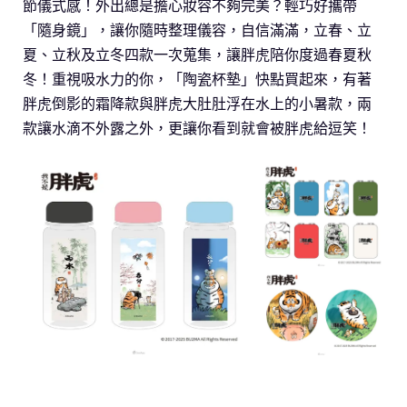
節儀式感！外出總是擔心妝容不夠完美？輕巧好攜帶
「隨身鏡」，讓你隨時整理儀容，自信滿滿，立春、立
夏、立秋及立冬四款一次蒐集，讓胖虎陪你度過春夏秋
冬！重視吸水力的你，「陶瓷杯墊」快點買起來，有著
胖虎倒影的霜降款與胖虎大肚肚浮在水上的小暑款，兩
款讓水滴不外露之外，更讓你看到就會被胖虎給逗笑！