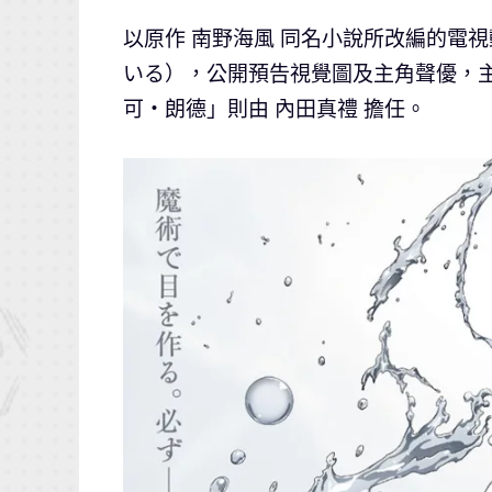
以原作 南野海風 同名小說所改編的電
いる），公開預告視覺圖及主角聲優，主
可・朗德」則由 內田真禮 擔任。