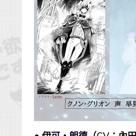
● 伊可・朗德（CV：內