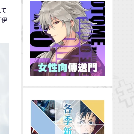
えて
「伊