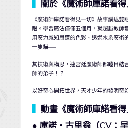
▍
關於《魔術師庫諾看得
《魔術師庫諾看得見一切》故事講述雙
眼。學習魔法僅僅五個月，就超越教師
用魔力感知周遭的色彩、透過水系魔術
一隻貓──
其技術與構思，連宮廷魔術師都瞠目結
師的弟子！？
以好奇心開拓世界，天才少年的發明奇
▍
動畫《魔術師庫諾看得
● 庫諾・古里翁（CV：