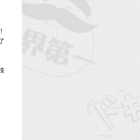
！
了
技