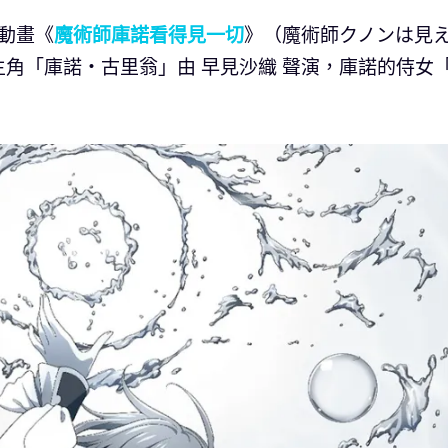
視動畫《
魔術師庫諾看得見一切
》（魔術師クノンは見
角「庫諾・古里翁」由 早見沙織 聲演，庫諾的侍女