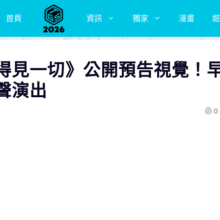
首頁
資訊
獨家
漫畫
遊
得見一切》公開預告視覺！
聲演出
0