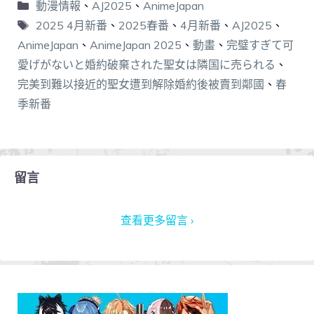
動漫情報
、
AJ2025
、
AnimeJapan
2025 4月新番
、
2025春番
、
4月新番
、
AJ2025
、
AnimeJapan
、
AnimeJapan 2025
、
動畫
、
完璧すぎて可
愛げがないと婚約破棄された聖女は隣国に売られる
、
完美到難以接近的聖女遭到解除婚約後被賣到鄰國
、
春
季新番
留言
查看更多留言 ›