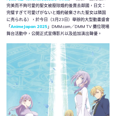
完美而不夠可愛的聖女被廢除婚約後賣去鄰國，日文：
完璧すぎて可愛げがないと婚約破棄された聖女は隣国
に売られる），於今日（3月23日）舉辦的大型動畫盛會
「
AnimeJapan 2025
」DMM.com／DMM TV 攤位現場
舞台活動中，公開正式宣傳影片以及追加演出聲優。