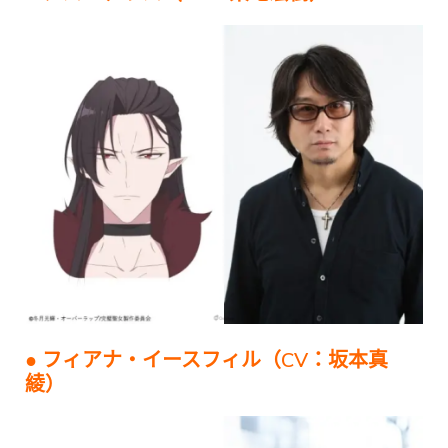
● フィアナ・イースフィル（CV：坂本真
綾）