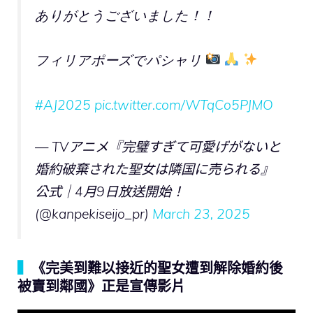
ありがとうございました！！
フィリアポーズでパシャリ
#AJ2025
pic.twitter.com/WTqCo5PJMO
— TVアニメ『完璧すぎて可愛げがないと
婚約破棄された聖女は隣国に売られる』
公式｜4月9日放送開始！
(@kanpekiseijo_pr)
March 23, 2025
▍
《完美到難以接近的聖女遭到解除婚約後
被賣到鄰國》正是宣傳影片