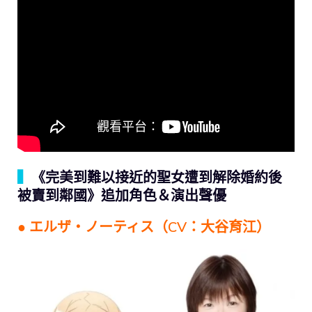
▍
《完美到難以接近的聖女遭到解除婚約後
被賣到鄰國》追加角色＆演出聲優
● エルザ・ノーティス（CV：大谷育江）