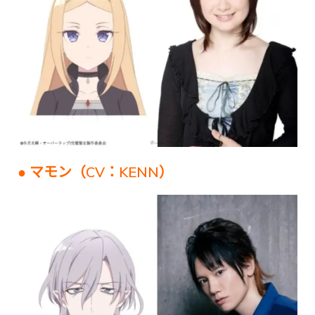
● マモン（CV：KENN）