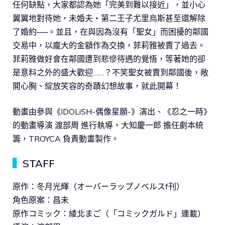
任何缺點，大家都認為她「完美到難以接近」，並小心
翼翼地對待她，未婚夫‧第二王子尤里烏斯甚至還解除
了婚約──。並且，在與因為沒有「聖女」而困擾的鄰國
交易中，以龐大的金額作為交換，菲莉雅被賣了過去。
菲莉雅做好會在鄰國遭到悲慘待遇的覺悟，等著她的卻
是意料之外的盛大歡迎……？不笑聖女被賣到鄰國後，敞
開心胸、綻放笑容的奇蹟幻想故事，就此開幕！
動畫由參與《IDOLiSH-偶像星願-》演出、《忍之一時》
的動畫導演 渡部周 進行執導，大知慶一郎 擔任劇本統
籌，TROYCA 負責動畫製作。
▍
STAFF
原作：冬月光輝（オーバーラップノベルスf刊）
角色原案：昌未
原作コミック：綾北まご（「コミックガルド」連載）