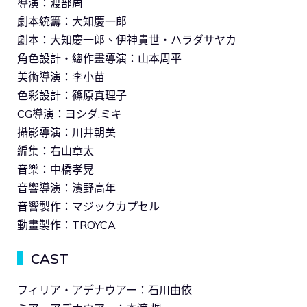
導演：渡部周
劇本統籌：大知慶一郎
劇本：大知慶一郎、伊神貴世・ハラダサヤカ
角色設計・總作畫導演：山本周平
美術導演：李小苗
色彩設計：篠原真理子
CG導演：ヨシダ.ミキ
攝影導演：川井朝美
編集：右山章太
音樂：中橋孝晃
音響導演：濱野高年
音響製作：マジックカプセル
動畫製作：TROYCA
▍
CAST
フィリア・アデナウアー：石川由依