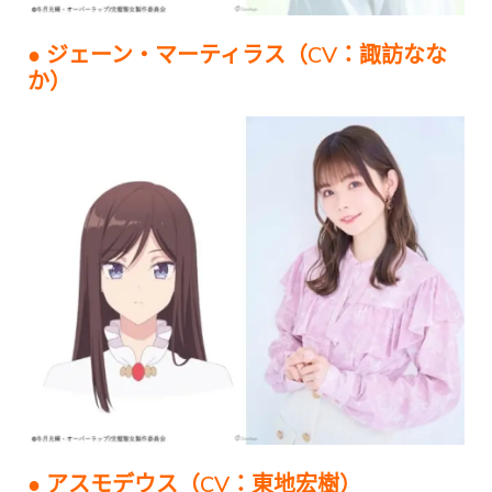
● ジェーン・マーティラス（CV：諏訪なな
か）
● アスモデウス（CV：東地宏樹）