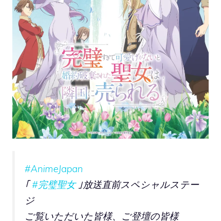
#AnimeJapan
｢
#完璧聖女
｣放送直前スペシャルステー
ジ
ご覧いただいた皆様、ご登壇の皆様