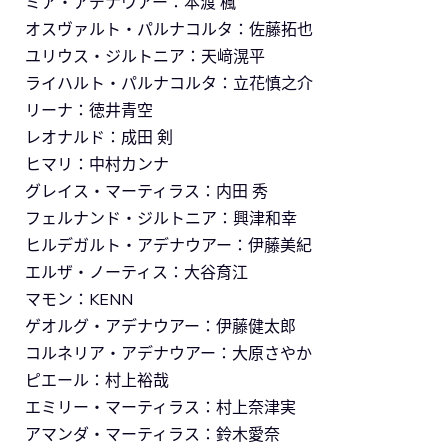
ミア・アデナウアー：本渡 楓
オスヴァルト・パルナコルタ：佐藤拓也
ユリウス・ジルトニア：天﨑滉平
ライハルト・パルナコルタ：立花慎之介
リーナ：徳井青空
レオナルド：成田 剣
ヒマリ：中村カンナ
グレイス・マーティラス：内田 秀
フェルナンド・ジルトニア：興津和幸
ヒルデガルト・アデナウアー：伊藤美紀
エルザ・ノーティス：大谷育江
マモン：KENN
ゲオルグ・アデナウアー：伊藤健太郎
コルネリア・アデナウアー：大原さやか
ピエール：村上裕哉
エミリー・マーティラス：村上奈津実
アマンダ・マーティラス：鈴木愛奈