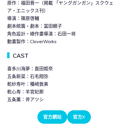
原作：福田晋一（掲載 「ヤングガンガン」スクウェ
ア・エニックス刊）
導演：篠原啓輔
劇本統籌・劇本：冨田頼子
角色設計・總作畫導演：石田一将
動畫製作：CloverWorks
▍
CAST
喜多川海夢：直田姫奈
五条新菜：石毛翔弥
乾紗寿叶：種﨑敦美
乾心寿：羊宮妃那
五条薫：斧アツシ
官方網站
官方X