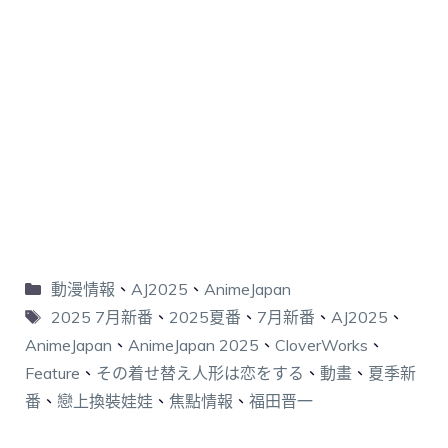
動漫情報
、
AJ2025
、
AnimeJapan
2025 7月新番
、
2025夏番
、
7月新番
、
AJ2025
、
AnimeJapan
、
AnimeJapan 2025
、
CloverWorks
、
Feature
、
その着せ替え人形は恋をする
、
動畫
、
夏季新
番
、
戀上換裝娃娃
、
焦點情報
、
福田晋一