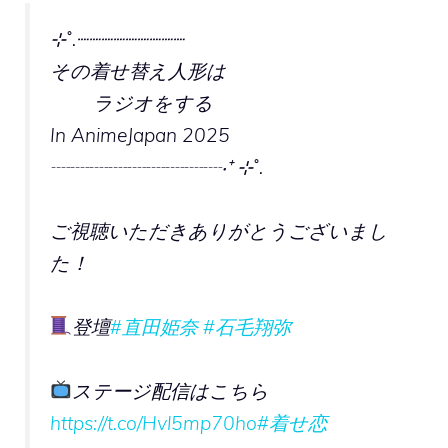
⊹˚.┈┈┈┈┈┈┈┈┈
その着せ替え人形は
ラジオをする
In AnimeJapan 2025
┈┈┈┈┈┈┈┈┈‧⁺ ⊹˚.
ご視聴いただきありがとうございまし
た！
登壇
#直田姫奈
#石毛翔弥
ステージ配信はこちら
https://t.co/Hvl5mp70ho
#着せ恋