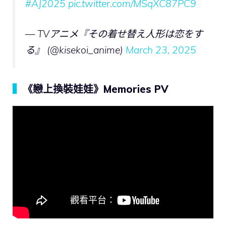
#AJ2025
pic.twitter.com/MSqXC87PC9
— TVアニメ『その着せ替え人形は恋をす
る』 (@kisekoi_anime)
March 23, 2025
▍
《戀上換裝娃娃》Memories PV