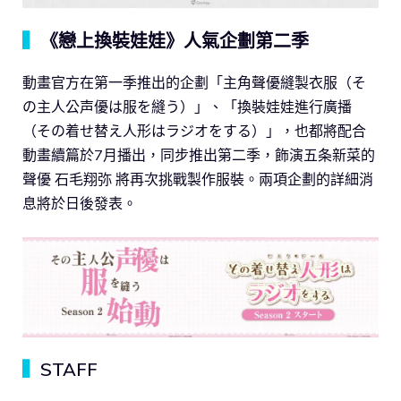
▍
《戀上換裝娃娃》人氣企劃第二季
動畫官方在第一季推出的企劃「主角聲優縫製衣服（そ
の主人公声優は服を縫う）」、「換裝娃娃進行廣播
（その着せ替え人形はラジオをする）」，也都將配合
動畫續篇於7月播出，同步推出第二季，飾演五条新菜的
聲優 石毛翔弥 將再次挑戰製作服裝。兩項企劃的詳細消
息將於日後發表。
▍
STAFF