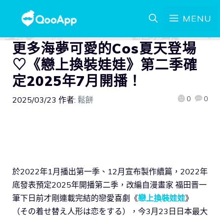
MENU
更多海夢可愛的Cos夏天登場
♡《戀上換裝娃娃》第二季確
定2025年7月開播！
0
0
2025/03/23
作者:
鬆餅
於2022年1月播出第一季、12月宣布製作續篇，2022年
底發表預定2025年開播第二季，改編自漫畫家 福田晋一
筆下日前才剛連載完結的戀愛喜劇《
戀上換裝娃娃
》
（その着せ替え人形は恋をする），今3月23日日本最大