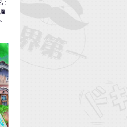
名：
微風
。