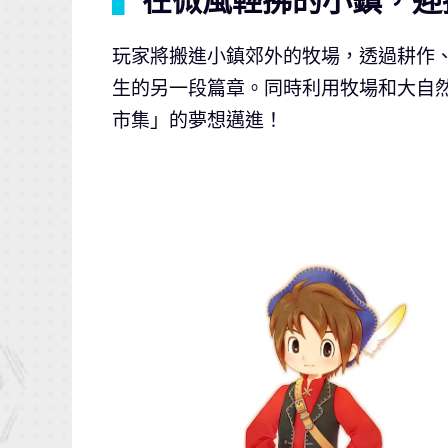
▍
在微風輕拂的小鎮，迎
玩家將搬進小鎮郊外的牧場，透過耕作
生的另一段篇章。同時利用牧場和大自
市集」的夢想邁進！