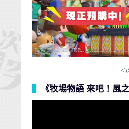
＜
▍
《牧場物語 來吧！風