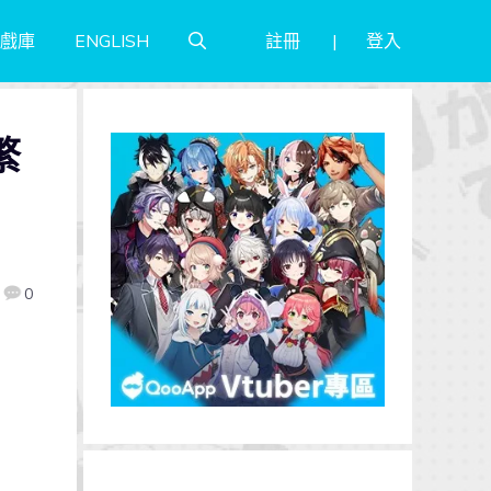
註冊
登入
戲庫
ENGLISH
繁
，
0