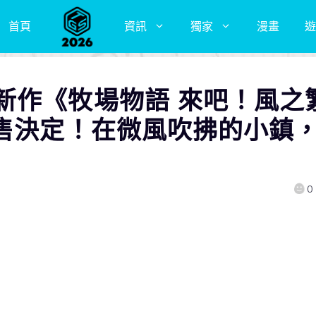
首頁
資訊
獨家
漫畫
遊
新作《牧場物語 來吧！風之
發售決定！在微風吹拂的小鎮
0