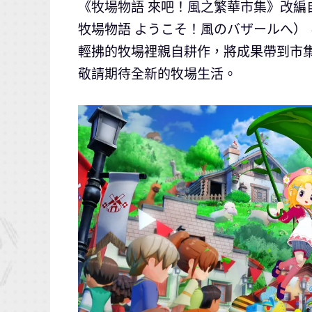
《牧場物語 來吧！風之繁華市集》改編
牧場物語 ようこそ！風のバザールへ
輕拂的牧場裡親自耕作，將成果帶到市
敬請期待全新的牧場生活。