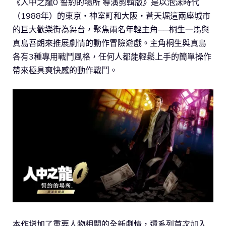
《人中之龍0 誓約的場所 導演剪輯版》是以泡沫時代
（1988年）的東京・神室町和大阪・蒼天堀這兩座城市
的巨大歡樂街為舞台，聚焦兩名年輕主角──桐生一馬與
真島吾朗來推展劇情的動作冒險遊戲。主角桐生與真島
各有3種專用戰鬥風格，任何人都能輕鬆上手的簡單操作
帶來極具爽快感的動作戰鬥。
本作增加了重要人物相關的全新劇情，還系列首次加入