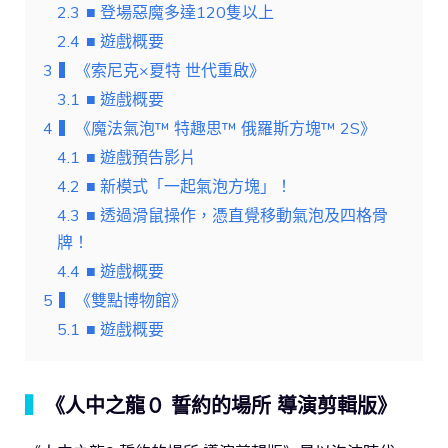
2.3
■ 登場惡魔多達120隻以上
2.4
■ 遊戲概要
3
▍《索尼克×夏特 世代重啟》
3.1
■ 遊戲概要
4
▍《魔法氣泡™ 特趣思™ 俄羅斯方塊™ 2S》
4.1
■ 遊戲預告影片
4.2
■ 新模式「一起氣泡方塊」！
4.3
■ 透過滑鼠操作，憑直覺移動氣泡及四格骨
牌！
4.4
■ 遊戲概要
5
▍《雙點博物館》
5.1
■ 遊戲概要
▍
《人中之龍０ 誓約的場所 導演剪輯版》