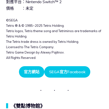
對應平台：Nintendo Switch™ 2
價格 ：未定
©SEGA
Tetris ® & © 1985~2025 Tetris Holding.
Tetris logos, Tetris theme song and Tetriminos are trademarks of
Tetris Holding.
The Tetris trade dress is owned by Tetris Holding.
Licensed to The Tetris Company.
Tetris Game Design by Alexey Pajitnov.
All Rights Reserved.
官方網站
SEGA官方Facebook
▍
《雙點博物館》