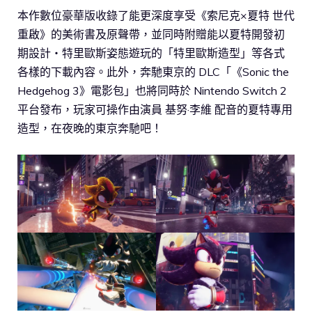
本作數位豪華版收錄了能更深度享受《索尼克×夏特 世代
重啟》的美術書及原聲帶，並同時附贈能以夏特開發初
期設計・特里歐斯姿態遊玩的「特里歐斯造型」等各式
各樣的下載內容。此外，奔馳東京的 DLC「《Sonic the
Hedgehog 3》電影包」也將同時於 Nintendo Switch 2
平台發布，玩家可操作由演員 基努·李維 配音的夏特專用
造型，在夜晚的東京奔馳吧！