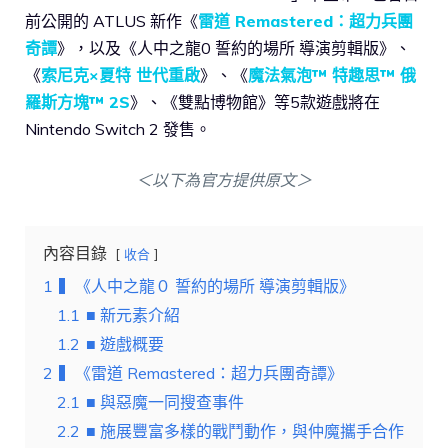
前公開的 ATLUS 新作《
雷道 Remastered：超力兵團
奇譚
》，以及《人中之龍0 誓約的場所 導演剪輯版》、
《
索尼克×夏特 世代重啟
》、《
魔法氣泡™ 特趣思™ 俄
羅斯方塊™ 2S
》、《雙點博物館》等5款遊戲將在
Nintendo Switch 2 發售。
＜以下為官方提供原文＞
內容目錄
收合
1
▍《人中之龍０ 誓約的場所 導演剪輯版》
1.1
■ 新元素介紹
1.2
■ 遊戲概要
2
▍《雷道 Remastered：超力兵團奇譚》
2.1
■ 與惡魔一同搜查事件
2.2
■ 施展豐富多樣的戰鬥動作，與仲魔攜手合作