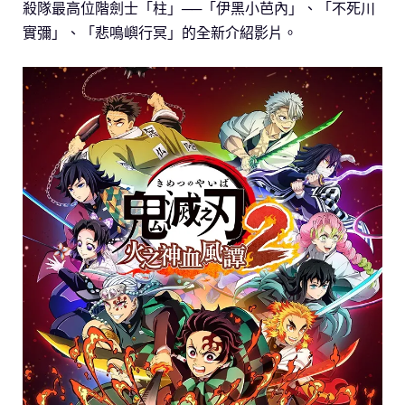
殺隊最高位階劍士「柱」──「伊黑小芭內」、「不死川
實彌」、「悲鳴嶼行冥」的全新介紹影片。