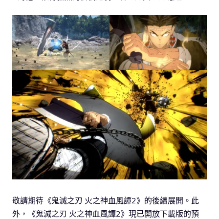
敬請期待《鬼滅之刃 火之神血風譚2》的後續展開。此
外，《鬼滅之刃 火之神血風譚2》現已開放下載版的預