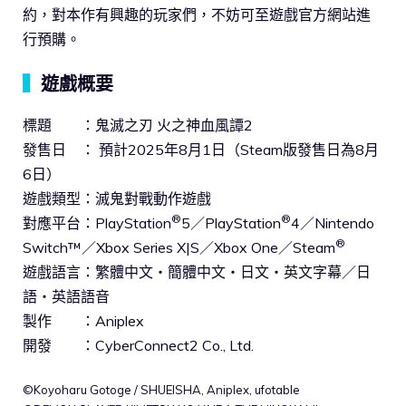
約，對本作有興趣的玩家們，不妨可至遊戲官方網站進
行預購。
▍
遊戲概要
標題 ：鬼滅之刃 火之神血風譚2
發售日 ： 預計2025年8月1日（Steam版發售日為8月
6日）
遊戲類型：滅鬼對戰動作遊戲
®
®
對應平台：PlayStation
5／PlayStation
4／Nintendo
®
Switch™／Xbox Series X|S／Xbox One／Steam
遊戲語言：繁體中文・簡體中文・日文・英文字幕／日
語・英語語音
製作 ：Aniplex
開發 ：CyberConnect2 Co., Ltd.
©Koyoharu Gotoge / SHUEISHA, Aniplex, ufotable