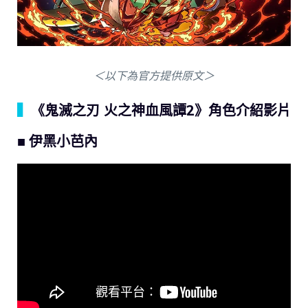
＜以下為官方提供原文＞
▍
《鬼滅之刃 火之神血風譚2》角色介紹影片
■ 伊黑小芭內