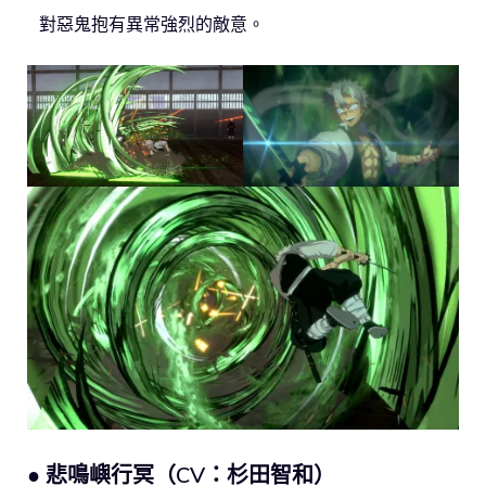
對惡鬼抱有異常強烈的敵意。
● 悲鳴嶼行冥（CV：杉田智和）