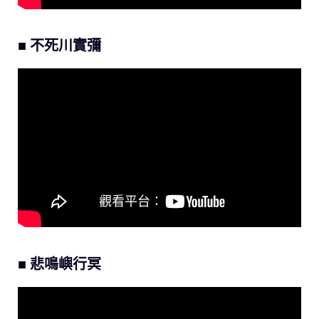
■ 不死川實彌
■ 悲鳴嶼行冥