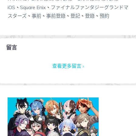
iOS
、
Square Enix
、
ファイナルファンタジーグランドマ
スターズ
、
事前
、
事前登錄
、
登記
、
登錄
、
預約
留言
查看更多留言 ›