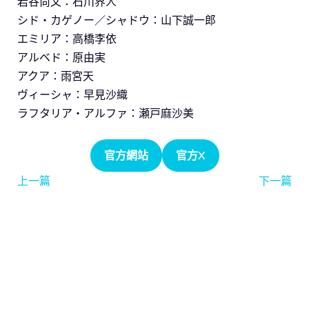
岩谷尚文：石川界人
シド・カゲノー／シャドウ：山下誠一郎
エミリア：高橋李依
アルベド：原由実
アクア：雨宮天
ヴィーシャ：早見沙織
ラフタリア・アルファ：瀬戸麻沙美
官方網站
官方X
上一篇
下一篇