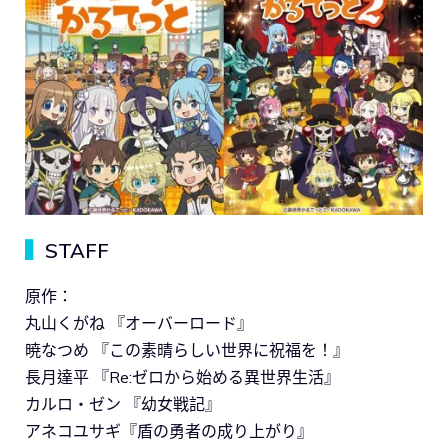
▍
STAFF
原作：
丸山くがね 『オーバーロード』
暁なつめ 『この素晴らしい世界に祝福を！』
長月達平 『Re:ゼロから始める異世界生活』
カルロ・ゼン 『幼女戦記』
アネコユサギ『盾の勇者の成り上がり』