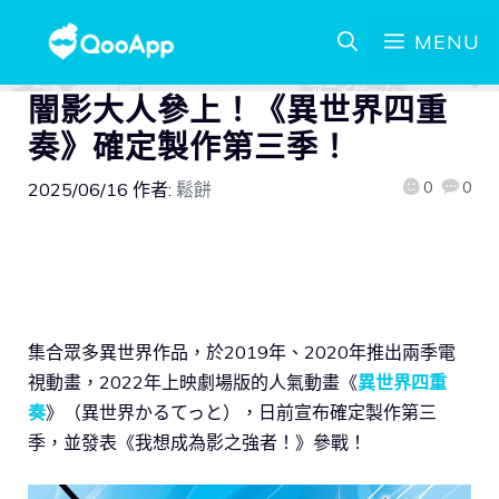
MENU
闇影大人參上！《異世界四重
奏》確定製作第三季！
0
0
2025/06/16
作者:
鬆餅
集合眾多異世界作品，於2019年、2020年推出兩季電
視動畫，2022年上映劇場版的人氣動畫《
異世界四重
奏
》（異世界かるてっと），日前宣布確定製作第三
季，並發表《我想成為影之強者！》參戰！