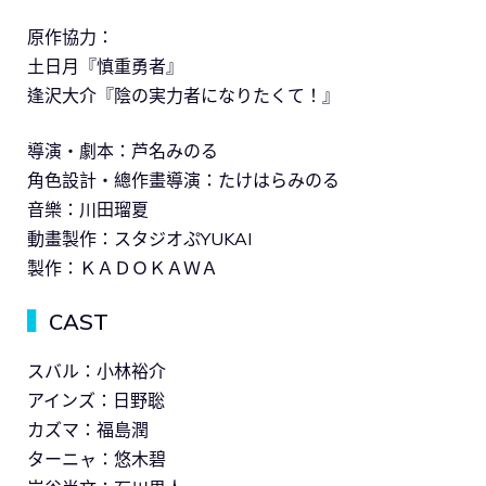
原作協力：
土日月『慎重勇者』
逢沢大介『陰の実力者になりたくて！』
導演・劇本：芦名みのる
角色設計・總作畫導演：たけはらみのる
音樂：川田瑠夏
動畫製作：スタジオぷYUKAI
製作：ＫＡＤＯＫＡＷＡ
▍
CAST
スバル：小林裕介
アインズ：日野聡
カズマ：福島潤
ターニャ：悠木碧