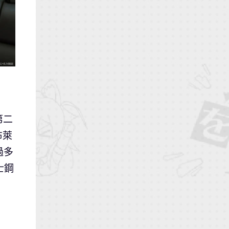
第二
布萊
過多
士鋼