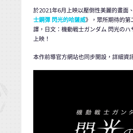
於2021年6月上映以壓倒性美麗的畫
士鋼彈 閃光的哈薩威
》，眾所期待的第
譯，日文：機動戦士ガンダム 閃光のハ
上映！
本作前導官方網站也同步開設，詳細資