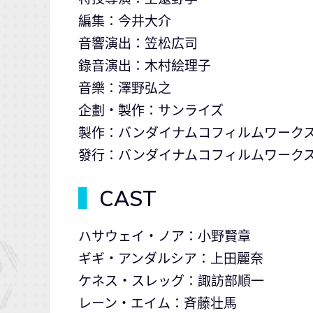
編集：今井大介
音響演出：笠松広司
錄音演出：木村絵理子
音樂：澤野弘之
企劃・製作：サンライズ
製作：バンダイナムコフィルムワーク
發行：バンダイナムコフィルムワーク
▍
CAST
ハサウェイ・ノア：小野賢章
ギギ・アンダルシア：上田麗奈
ケネス・スレッグ：諏訪部順一
レーン・エイム：斉藤壮馬