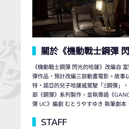
▍
關於《機動戰士鋼彈 
《機動戰士鋼彈 閃光的哈薩》改編自 富野
彈作品，預計改編三部動畫電影。故事以第
特‧諾亞的兒子哈薩威駕駛「Ξ鋼彈」
部《鋼彈》系列製作，並執導過《GANG
彈 UC》編劇 むとうやすゆき 執筆劇
▍
STAFF