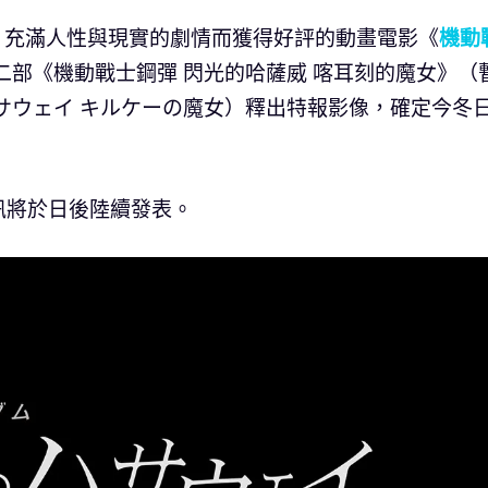
面、充滿人性與現實的劇情而獲得好評的動畫電影《
機動
二部《機動戰士鋼彈 閃光的哈薩威 喀耳刻的魔女》（
サウェイ キルケーの魔女）釋出特報影像，確定今冬
訊將於日後陸續發表。