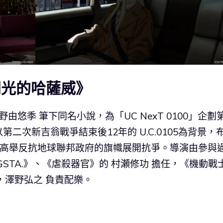
閃光的哈薩威》
由悠季 筆下同名小說，為「UC NexT 0100」企劃
二次新吉翁戰爭結束後12年的 U.C.0105為背景，
，高舉反抗地球聯邦政府的旗幟展開抗爭。導演由參與
STA.》、《虐殺器官》的 村瀬修功 擔任，《機動戰
本，澤野弘之 負責配樂。