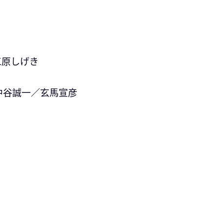
／工原しげき
中谷誠一／玄馬宣彦