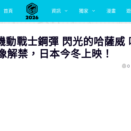
首頁
資訊
獨家
漫畫
遊
《機動戰士鋼彈 閃光的哈薩威 
像解禁，日本今冬上映！
0