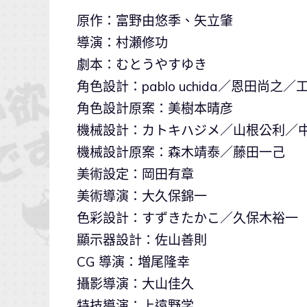
原作：富野由悠季、矢立肇
導演：村瀬修功
劇本：むとうやすゆき
角色設計：pablo uchida／恩田尚之
角色設計原案：美樹本晴彦
機械設計：カトキハジメ／山根公利／
機械設計原案：森木靖泰／藤田一己
美術設定：岡田有章
美術導演：大久保錦一
色彩設計：すずきたかこ／久保木裕一
顯示器設計：佐山善則
CG 導演：増尾隆幸
攝影導演：大山佳久
特技導演：上遠野学