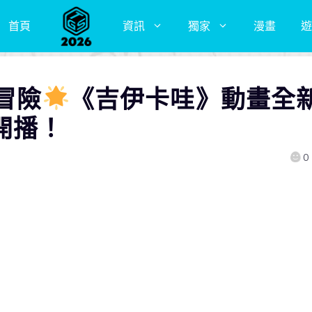
首頁
資訊
獨家
漫畫
遊
冒險
《吉伊卡哇》動畫全
開播！
0