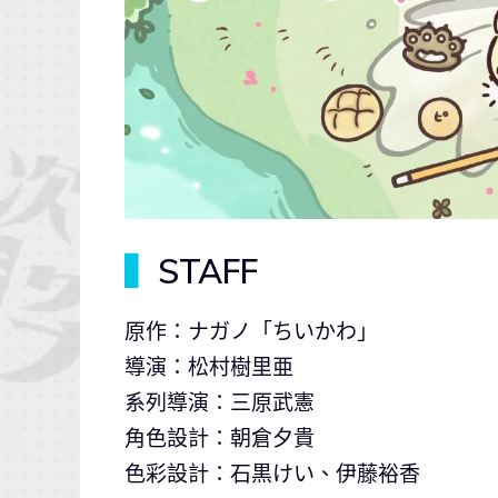
▍
STAFF
原作：ナガノ「ちいかわ」
導演：松村樹里亜
系列導演：三原武憲
角色設計：朝倉夕貴
色彩設計：石黒けい、伊藤裕香