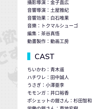
攝影導演：金子直広
音響導演：土屋雅紀
音響効果：白石唯果
音樂：トクマルシューゴ
編集：茶谷真悟
動畫製作：動画工房
▍
CAST
ちいかわ：青木遥
ハチワレ：田中誠人
うさぎ：小澤亜李
モモンガ：井口裕香
ポシェットの鎧さん：杉田智和
労働の鎧さん：東地宏樹