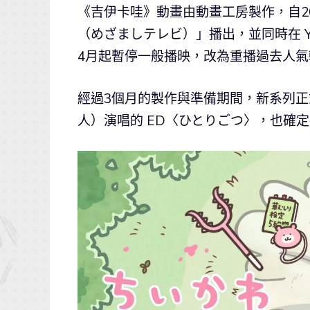
《吉伊卡哇》動畫由動畫工房製作，自2
（めざましテレビ）」播出，並同時在 Y
4月起暫停一般播映，改為重播過去人氣
經過3個月的製作與準備期間，新系列正
人）演唱的 ED〈ひとりごつ〉，也確