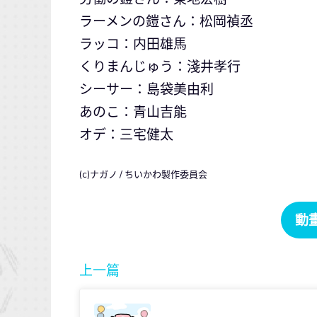
ラーメンの鎧さん：松岡禎丞
ラッコ：内田雄馬
くりまんじゅう：淺井孝行
シーサー：島袋美由利
あのこ：青山吉能
オデ：三宅健太
(c)ナガノ / ちいかわ製作委員会
動
上一篇