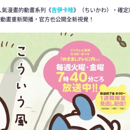
下人氣漫畫的動畫系列《
吉伊卡哇
》（ちいかわ），確定
念動畫重新開播，官方也公開全新視覺！