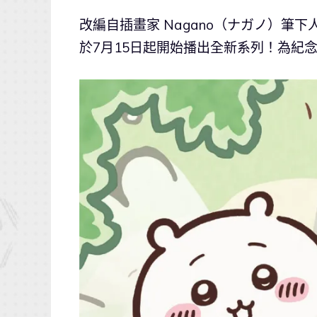
改編自插畫家 Nagano（ナガノ）筆
於7月15日起開始播出全新系列！為紀