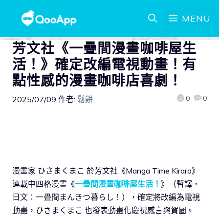
MENU
芳文社《一疊間漫畫咖啡屋生
活！》確定改編電視動畫！有
點性感的漫畫咖啡店喜劇！
0
0
2025/07/09
作者:
鬆餅
漫畫家 ひさまくまこ 於芳文社《Manga Time Kirara》
連載中四格漫畫《
一疊間漫畫咖啡屋生活！
》（暫譯，
日文：一畳間まんきつ暮らし！），確定將改編為電視
動畫，ひさまくまこ 也發表動畫化慶祝感言與賀圖。