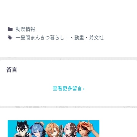
動漫情報
一畳間まんきつ暮らし！
、
動畫
、
芳文社
留言
查看更多留言 ›