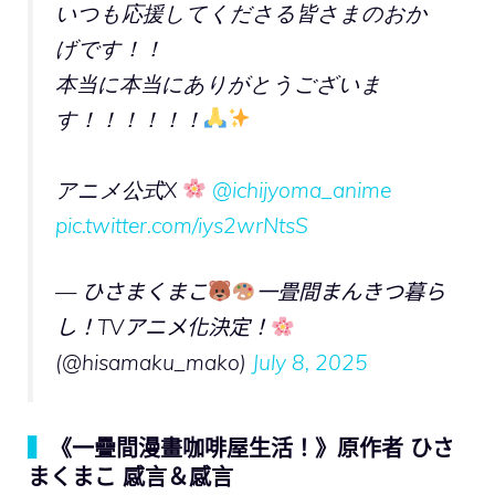
いつも応援してくださる皆さまのおか
げです！！
本当に本当にありがとうございま
す！！！！！！
アニメ公式X
@ichijyoma_anime
pic.twitter.com/iys2wrNtsS
— ひさまくまこ
一畳間まんきつ暮ら
し！TVアニメ化決定！
(@hisamaku_mako)
July 8, 2025
▍
《一疊間漫畫咖啡屋生活！》原作者 ひさ
まくまこ 感言＆感言