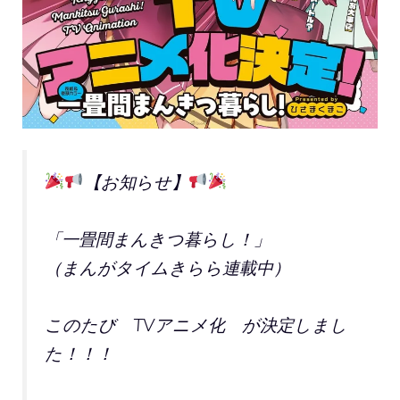
【お知らせ】
「一畳間まんきつ暮らし！」
（まんがタイムきらら連載中）
このたび TVアニメ化 が決定しまし
た！！！