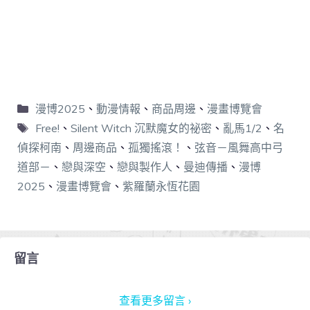
漫博2025
、
動漫情報
、
商品周邊
、
漫畫博覽會
Free!
、
Silent Witch 沉默魔女的祕密
、
亂馬1/2
、
名
偵探柯南
、
周邊商品
、
孤獨搖滾！
、
弦音－風舞高中弓
道部－
、
戀與深空
、
戀與製作人
、
曼迪傳播
、
漫博
2025
、
漫畫博覽會
、
紫羅蘭永恆花園
留言
查看更多留言 ›