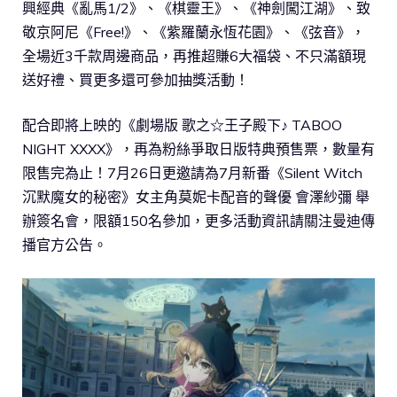
興經典《亂馬1/2》、《棋靈王》、《神劍闖江湖》、致
敬京阿尼《Free!》、《紫羅蘭永恆花園》、《弦音》，
全場近3千款周邊商品，再推超賺6大福袋、不只滿額現
送好禮、買更多還可參加抽獎活動！
配合即將上映的《劇場版 歌之☆王子殿下♪ TABOO
NIGHT XXXX》，再為粉絲爭取日版特典預售票，數量有
限售完為止！7月26日更邀請為7月新番《Silent Witch
沉默魔女的秘密》女主角莫妮卡配音的聲優 會澤紗彌 舉
辦簽名會，限額150名參加，更多活動資訊請關注曼迪傳
播官方公告。