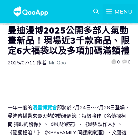
MENU
曼迪漫博2025公開多部人氣動
畫新品！現場近3千款商品、限
定6大福袋以及多項加碼滿額禮
0
0
2025/07/11
作者:
Mr. Qoo
一年一度的
漫畫博覽會
即將於7月24日～7月28日登場，
曼迪傳播帶來最火熱的動漫周邊：特級強作《名偵探柯
南 獨眼的殘像》、《戀與深空》、《戀與製作人》、
《孤獨搖滾！》《SPY×FAMILY 間諜家家酒》、文藝復