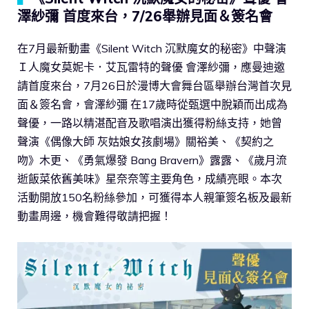
澤紗彌 首度來台，7/26舉辦見面＆簽名會
在7月最新動畫《Silent Witch 沉默魔女的秘密》中聲演
Ｉ人魔女莫妮卡．艾瓦雷特的聲優 會澤紗彌，應曼迪邀
請首度來台，7月26日於漫博大會舞台區舉辦台灣首次見
面＆簽名會，會澤紗彌 在17歲時從甄選中脫穎而出成為
聲優，一路以精湛配音及歌唱演出獲得粉絲支持，她曾
聲演《偶像大師 灰姑娘女孩劇場》關裕美、《契約之
吻》木更、《勇氣爆發 Bang Bravern》露露、《歲月流
逝飯菜依舊美味》星奈奈等主要角色，成績亮眼。本次
活動開放150名粉絲參加，可獲得本人親筆簽名板及最新
動畫周邊，機會難得敬請把握！