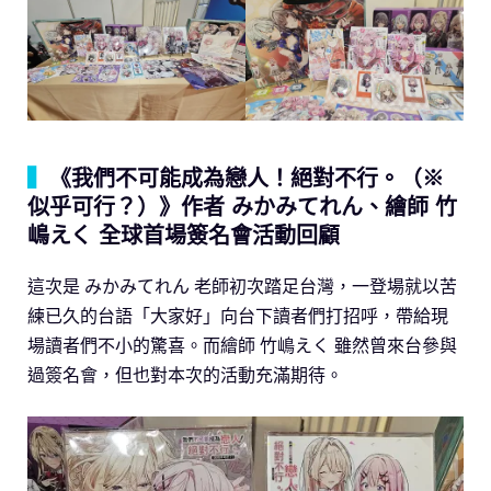
▍
《我們不可能成為戀人！絕對不行。（※
似乎可行？）》作者 みかみてれん、繪師 竹
嶋えく 全球首場簽名會活動回顧
這次是 みかみてれん 老師初次踏足台灣，一登場就以苦
練已久的台語「大家好」向台下讀者們打招呼，帶給現
場讀者們不小的驚喜。而繪師 竹嶋えく 雖然曾來台參與
過簽名會，但也對本次的活動充滿期待。