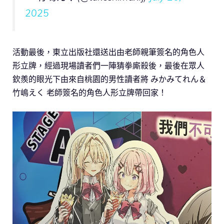
2025
活動最後，東立出版社還送出由老師親筆簽名的角色人
形立牌，經過現場讀者們一陣猜拳廝殺後，最後在眾人
欽羨的眼光下由來自桃園的男性讀者將 みかみてれん＆
竹嶋えく 老師簽名的角色人形立牌帶回家！