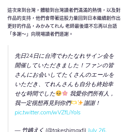
這次來到台灣，體驗到台灣讀者們滿滿的熱情，以及對
作品的支持，他們會帶著這股力量回到日本繼續創作出
更好的作品，みかみてれん 老師最後還不忘再以台語
「多謝～」向現場讀者們道謝。
先日24日に台湾でわたなれサイン会を
開催していただきました！ファンの皆
さんにお会いしてたくさんのエールを
いただき、てれんさんも自分も終始幸
せな時間でした
我愛你們所有人，
我一定很想再見到你們
謝謝！
pic.twitter.com/wVZfLiYols
— 竹嶋えく (@takeshimaxfj)
July 26,