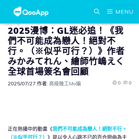
MENU
2025漫博：GL迷必追！《我
們不可能成為戀人！絕對不
行。（※似乎可行？）》作者
みかみてれん、繪師竹嶋えく
全球首場簽名會回顧
0
0
2025/07/27
作者:
高級雜工Mo編
正在熱播中的動畫《
我們不可能成為戀人！絕對不行。
（※似乎可行？）
》是以令人心跳不已的百合戀曲為主