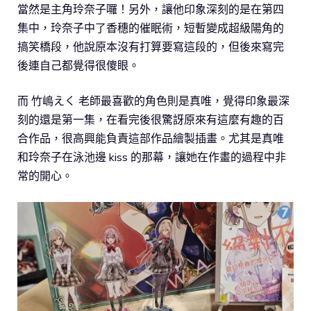
當然是主角玲奈子囉！另外，讓他印象深刻的是在第四
集中，玲奈子中了香穗的催眠術，短暫變成超級陽角的
搞笑橋段，他說原本沒有打算要寫這段的，但後來寫完
後連自己都覺得很傻眼。
而 竹嶋えく 老師最喜歡的角色則是真唯，覺得印象最深
刻的還是第一集，在看完後很驚訝原來有這麼有趣的百
合作品，很高興能負責這部作品繪製插畫。尤其是真唯
和玲奈子在泳池邊 kiss 的那幕，讓她在作畫的過程中非
常的開心。