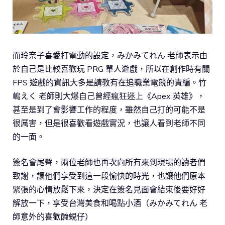
而玲奈子喜愛打電動的設定，みかみてれん 老師表示由
於自己是比較喜歡玩 PRG 單人遊戲，所以在創作時有關
FPS 遊戲的資訊大多是請教有在追職業電競的責編。竹
嶋えく 老師則大爆自己曾經瘋狂迷上《Apex 英雄》，
甚至是到了會影響工作的程度，雖然自己打的可能不是
很厲害，但是很喜歡看遊戲實況，也讓人看到老師不同
的一面。
簽名會尾聲，兩位老師也再次向所有來到現場的讀者們
致謝，讓他們享受到這一段愉快的時光，也讓他們原本
緊張的心情放鬆下來，決定在簽名見面會結束後要好好
解放一下，享受台灣美食和喝點小酒（みかみてれん 老
師意外的喜歡醃蜆仔）