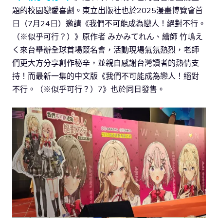
題的校園戀愛喜劇。東立出版社也於2025漫畫博覽會首
日（7月24日）邀請《我們不可能成為戀人！絕對不行。
（※似乎可行？）》原作者 みかみてれん、繪師 竹嶋え
く來台舉辦全球首場簽名會，活動現場氣氛熱烈，老師
們更大方分享創作秘辛，並親自感謝台灣讀者的熱情支
持！而最新一集的中文版《我們不可能成為戀人！絕對
不行。（※似乎可行？）7》也於同日發售。