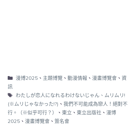
漫博2025
、
主題博覽
、
動漫情報
、
漫畫博覽會
、
資
訊
わたしが恋人になれるわけないじゃん、ムリムリ!
(※ムリじゃなかった!?)
、
我們不可能成為戀人！絕對不
行。（※似乎可行？）
、
東立
、
東立出版社
、
漫博
2025
、
漫畫博覽會
、
簽名會