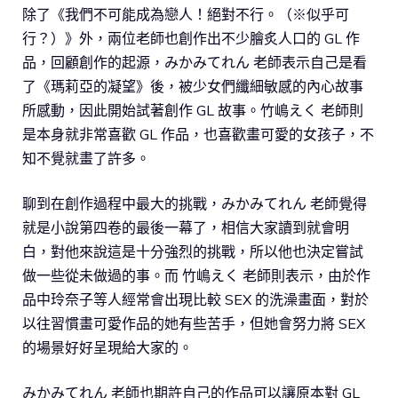
除了《我們不可能成為戀人！絕對不行。（※似乎可
行？）》外，兩位老師也創作出不少膾炙人口的 GL 作
品，回顧創作的起源，みかみてれん 老師表示自己是看
了《瑪莉亞的凝望》後，被少女們纖細敏感的內心故事
所感動，因此開始試著創作 GL 故事。竹嶋えく 老師則
是本身就非常喜歡 GL 作品，也喜歡畫可愛的女孩子，不
知不覺就畫了許多。
聊到在創作過程中最大的挑戰，みかみてれん 老師覺得
就是小說第四卷的最後一幕了，相信大家讀到就會明
白，對他來說這是十分強烈的挑戰，所以他也決定嘗試
做一些從未做過的事。而 竹嶋えく 老師則表示，由於作
品中玲奈子等人經常會出現比較 SEX 的洗澡畫面，對於
以往習慣畫可愛作品的她有些苦手，但她會努力將 SEX
的場景好好呈現給大家的。
みかみてれん 老師也期許自己的作品可以讓原本對 GL