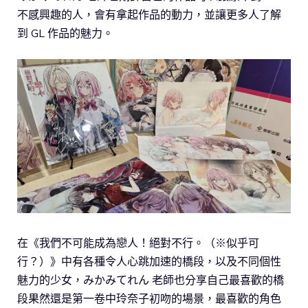
不感興趣的人，會有拿起作品的動力，並讓更多人了解
到 GL 作品的魅力。
在《我們不可能成為戀人！絕對不行。（※似乎可
行？）》中有各種令人心跳加速的橋段，以及不同個性
魅力的少女，みかみてれん 老師也分享自己最喜歡的橋
段果然還是第一卷中玲奈子初吻的場景，最喜歡的角色