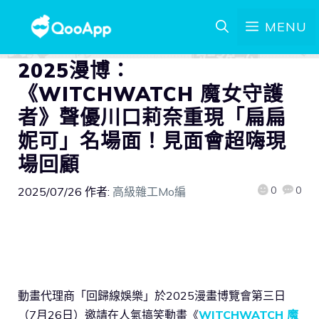
MENU
2025漫博：
《WITCHWATCH 魔女守護
者》聲優川口莉奈重現「扁扁
妮可」名場面！見面會超嗨現
場回顧
0
0
2025/07/26
作者:
高級雜工Mo編
動畫代理商「回歸線娛樂」於2025漫畫博覽會第三日
（7月26日）邀請在人氣搞笑動畫《
WITCHWATCH 魔