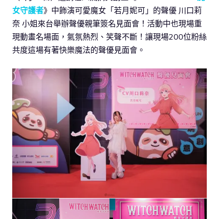
女守護者
》中飾演可愛魔女「若月妮可」的聲優 川口莉
奈 小姐來台舉辦聲優親筆簽名見面會！活動中也現場重
現動畫名場面，氣氛熱烈、笑聲不斷！讓現場200位粉絲
共度這場有著快樂魔法的聲優見面會。