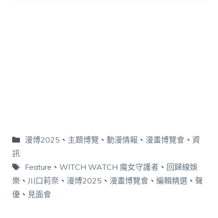
漫博2025
、
主題博覽
、
動漫情報
、
漫畫博覽會
、
資
訊
Feature
、
WITCH WATCH 魔女守護者
、
回歸線娛
樂
、
川口莉奈
、
漫博2025
、
漫畫博覽會
、
編輯精選
、
聲
優
、
見面會