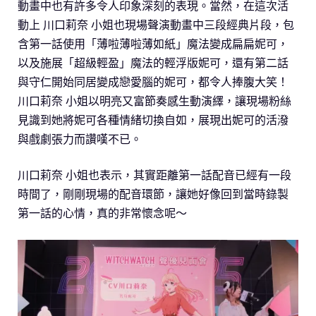
動畫中也有許多令人印象深刻的表現。當然，在這次活
動上 川口莉奈 小姐也現場聲演動畫中三段經典片段，包
含第一話使用「薄啦薄啦薄如紙」魔法變成扁扁妮可，
以及施展「超級輕盈」魔法的輕浮版妮可，還有第二話
與守仁開始同居變成戀愛腦的妮可，都令人捧腹大笑！
川口莉奈 小姐以明亮又富節奏感生動演繹，讓現場粉絲
見識到她將妮可各種情緒切換自如，展現出妮可的活潑
與戲劇張力而讚嘆不已。
川口莉奈 小姐也表示，其實距離第一話配音已經有一段
時間了，剛剛現場的配音環節，讓她好像回到當時錄製
第一話的心情，真的非常懷念呢～