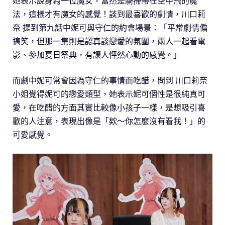
她表示說身為一位魔女，當然是騎掃帚在空中飛的魔
法，這樣才有魔女的感覺！談到最喜歡的劇情，川口莉
奈 提到第九話中妮可與守仁的約會場景：「平常劇情偏
搞笑，但那一集則是認真談戀愛的氛圍，兩人一起看電
影、參加夏日祭典，有讓人怦然心動的感覺。」
而劇中妮可常會因為守仁的事情而吃醋，問到 川口莉奈
小姐覺得妮可的戀愛類型，她表示妮可個性是很純真可
愛，在吃醋的方面其實比較像小孩子一樣，是想吸引喜
歡的人注意，表現出像是「欸～你怎麼沒有看我！」的
可愛感覺。