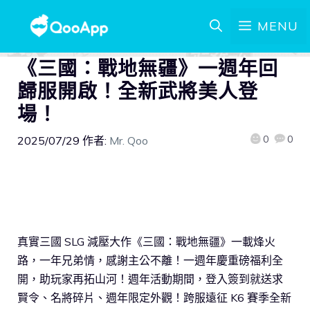
MENU
《三國：戰地無疆》一週年回
歸服開啟！全新武將美人登
場！
0
0
2025/07/29
作者:
Mr. Qoo
真實三國 SLG 減壓大作《三國：戰地無疆》一載烽火
路，一年兄弟情，感謝主公不離！一週年慶重磅福利全
開，助玩家再拓山河！週年活動期間，登入簽到就送求
賢令、名將碎片、週年限定外觀！跨服遠征 K6 賽季全新