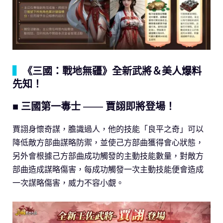
▍
《三國：戰地無疆》全新武將＆美人爆料
先知！
■ 三國第一毒士 —— 賈詡即將登場！
賈詡身懷奇謀，膽識過人，他的技能「良平之奇」可以
降低敵方部曲謀略防禦，並使己方部曲獲得會心狀態，
另外會根據己方部曲成功觸發的主動技能數量，對敵方
部曲造成謀略傷害，每成功觸發一次主動技能便會造成
一次謀略傷害，威力不容小覷。