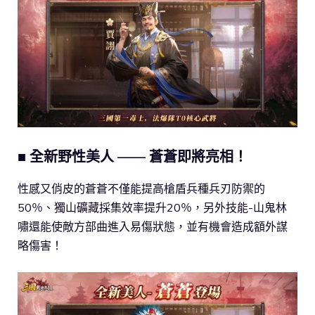
■ 全新野性美人 —— 蒼蒼即將亮相！
性感又俏皮的蒼蒼不僅能提高槍盾兵種兵刃防禦的
50％、獨山礦藏採集效率提升20％，另外技能-山鬼林
嘯還能使敵方部曲進入易傷狀態，並有機會造成額外謀
略傷害！