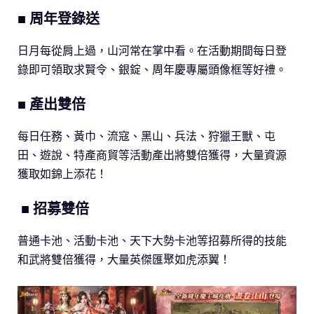
■ 周年登錄送
日月每從肩上過，山河常在掌中看。在活動期間每日登
錄即可領取求賢令、銀錠、周年慶專屬頭像框等好禮。
■ 產出雙倍
每日任務、黃巾、流寇、黑山、兵法、狩獵王獸、屯
田、遊說、特產商貿等活動產出將雙倍獲得，大量資源
獲取如錦上添花！
■ 招募雙倍
普通卡池、活動卡池、天下大勢卡池等招募所得的技能
和武將雙倍獲得，大量英傑匯聚如虎添翼！