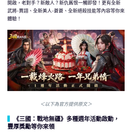
開啟，老對手？新敵人？新仇舊恨一觸即發！更有全新
武將-賈詡、全新美人-蒼蒼、全新絕殺技能等內容等你來
體驗！
＜以下為官方提供原文＞
▍
《三國：戰地無疆》多種週年活動啟動，
豐厚獎勵等你來領