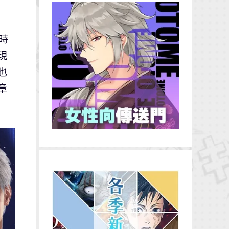
時
現
也
章