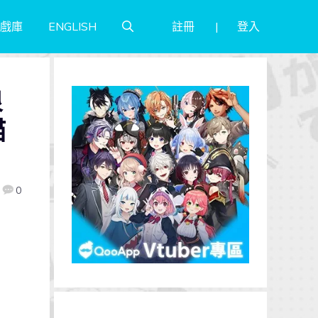
註冊
登入
戲庫
ENGLISH
浪
貓
0