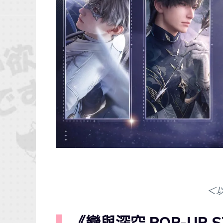
＜
▍
《戀與深空 POP-UP 