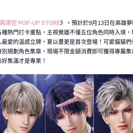
與深空 POP-UP STORE
》，預計於9月13日在高雄夢
各種熱門打卡重點，主視覺牆不僅五位角色同時入境，
人最愛的溫感立牌，夏以晝更是首次登場！可愛貓貓們
特別規劃角色集章，現場不限金額消費即可獲得專屬集
集好集滿才是專業！