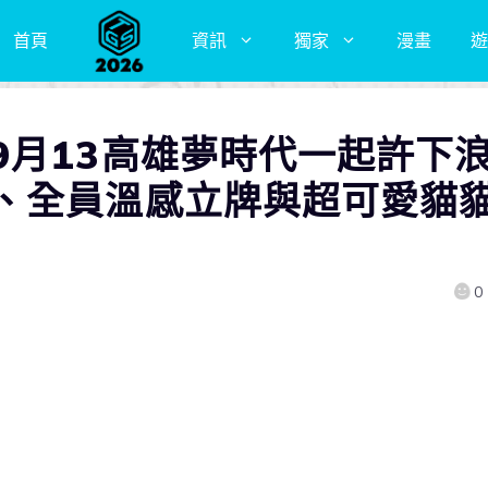
首頁
資訊
獨家
漫畫
遊
9月13高雄夢時代一起許下
、全員溫感立牌與超可愛貓
0