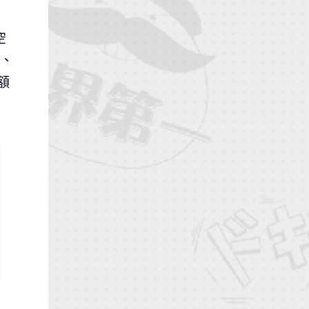
空
紙、
額