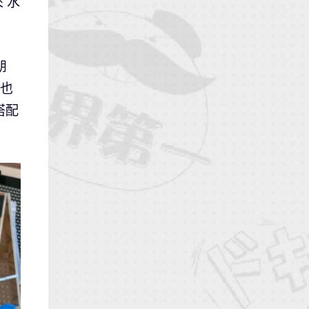
 水
朋
師也
搭配