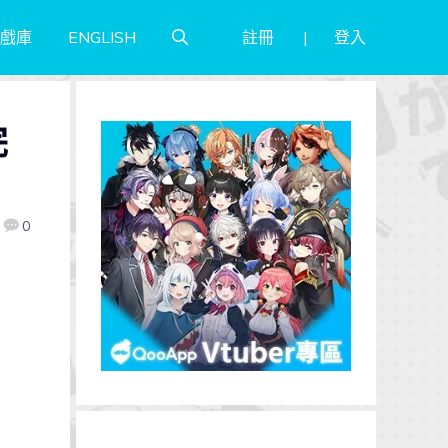
註冊
登入
戲庫
ENGLISH
完
！
0