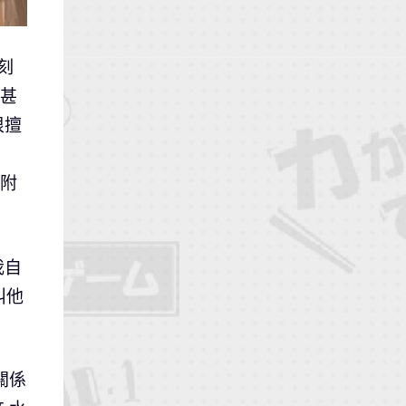
刻
時甚
很擅
片附
我自
叫他
關係