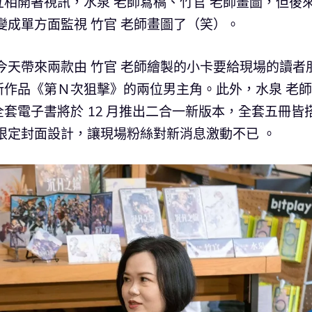
相開著視訊，水泉 老師寫稿、竹官 老師畫圖，但後來
變成單方面監視 竹官 老師畫圖了（笑）。
今天帶來兩款由 竹官 老師繪製的小卡要給現場的讀者
新作品《第Ｎ次狙擊》的兩位男主角。此外，水泉 老
套電子書將於 12 月推出二合一新版本，全套五冊皆
限定封面設計，讓現場粉絲對新消息激動不已 。