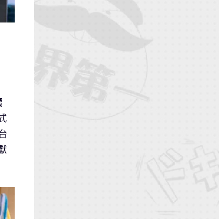
續
式
台
獻