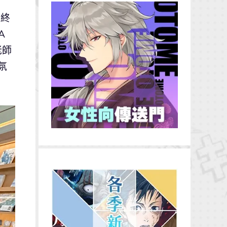
最終
A
老師
氛