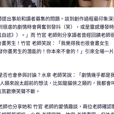
 老師提出事前和讀者募集的問題。談到創作過程最印象深
想到很虐的劇情時會興奮到發抖（笑），或是靈感爆發
自述》）。」而 竹官 老師則分享讀者曾經回饋老師
畫男生！竹官 老師笑說：「我覺得我也很會畫女生
開發你畫男生的潛能的！你本來不會的！」引來全場一
是否也會參與討論？水泉 老師笑說：「劇情幾乎都是
對人類來說太超前的想法，比如龍貓俠之類的，我都會
氣氛歡樂笑聲不斷。
老師也分享她和 竹官 老師的愛情趣談，兩位老師確認