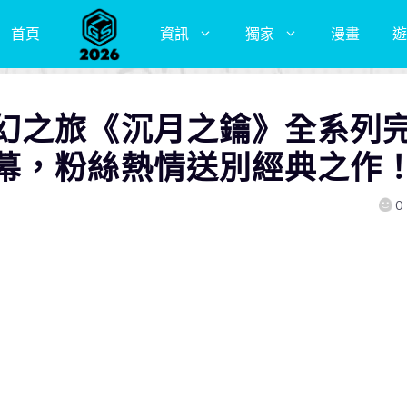
首頁
資訊
獨家
漫畫
遊
幻之旅《沉月之鑰》全系列
幕，粉絲熱情送別經典之作
0