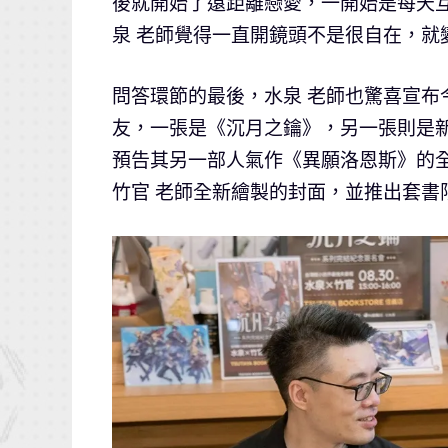
後就開始了遠距離戀愛，一開始是每天互
泉 老師覺得一直開鏡頭不是很自在，就
問答環節的最後，水泉 老師也驚喜宣布
友，一張是《沉月之鑰》，另一張則是
預告其另一部人氣作《異願洛恩斯》的全
竹官 老師全新繪製的封面，並推出套書