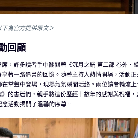
以下為官方提供原文＞
動回顧
席，許多讀者手中翻閱著《沉月之鑰 第二部 卷外．
分享著一路追書的回憶。隨著主持人熱情開場，活動正
 老師在掌聲中登場，現場氣氛瞬間活絡。兩位讀者輪流上
鑰》的書迷們，親手將這份歷經十數年的感謝與祝福，
結紀念活動揭開了溫馨的序幕。