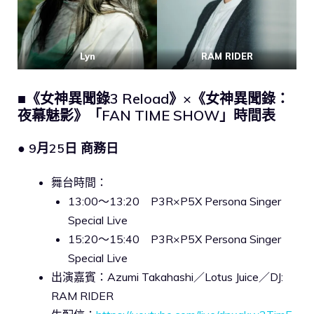
Lyn
RAM RIDER
■《女神異聞錄3 Reload》×《女神異聞錄：
夜幕魅影》「FAN TIME SHOW」時間表
● 9月25日 商務日
舞台時間：
13:00～13:20 P3R×P5X Persona Singer
Special Live
15:20～15:40 P3R×P5X Persona Singer
Special Live
出演嘉賓：Azumi Takahashi／Lotus Juice／DJ:
RAM RIDER