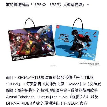
放的會場贈品「《P5X》《P3R》大型購物袋」。
而且，SEGA／ATLUS 展區的舞台活動「FAN TIME
SHOW」，每天都有《女神異聞錄3 Reload》×《女神異
聞錄：夜幕魅影》的特別現場演唱會。敬請期待由歌手
Azumi Takahashi、Lotus Juice、Lyn（稲泉りん）以及
DJ RAM RIDER 帶來的現場演出！在 SEGA 官方