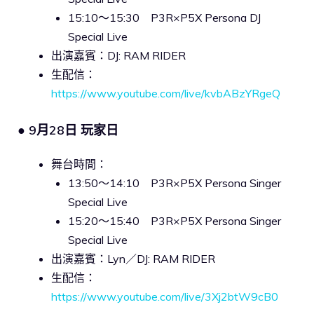
15:10～15:30 P3R×P5X Persona DJ
Special Live
出演嘉賓：DJ: RAM RIDER
生配信：
https://www.youtube.com/live/kvbABzYRgeQ
● 9月28日 玩家日
舞台時間：
13:50～14:10 P3R×P5X Persona Singer
Special Live
15:20～15:40 P3R×P5X Persona Singer
Special Live
出演嘉賓：Lyn／DJ: RAM RIDER
生配信：
https://www.youtube.com/live/3Xj2btW9cB0