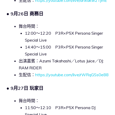
生配信：
https://youtube.com/live/dnxakw2TjmE
● 9月26日 商務日
舞台時間：
12:00～12:20 P3R×P5X Persona Singer
Special Live
14:40～15:00 P3R×P5X Persona Singer
Special Live
出演嘉賓：Azumi Takahashi／Lotus Juice／DJ:
RAM RIDER
生配信：
https://youtube.com/live/rWRqGSs0e88
● 9月27日 玩家日
舞台時間：
11:50～12:10 P3R×P5X Persona DJ
Special Live