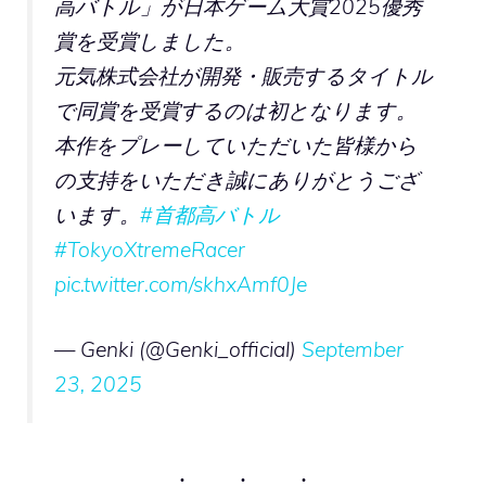
高バトル」が日本ゲーム大賞2025優秀
賞を受賞しました。
元気株式会社が開発・販売するタイトル
で同賞を受賞するのは初となります。
本作をプレーしていただいた皆様から
の支持をいただき誠にありがとうござ
います。
#首都高バトル
#TokyoXtremeRacer
pic.twitter.com/skhxAmf0Je
— Genki (@Genki_official)
September
23, 2025