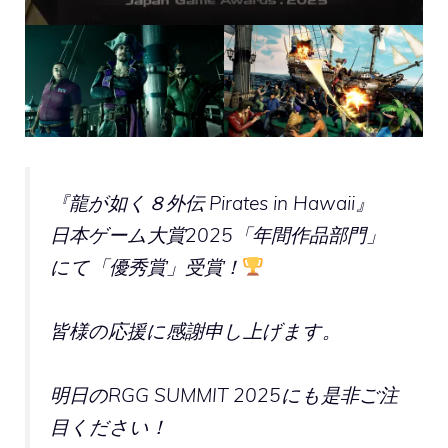
『龍が如く８外伝 Pirates in Hawaii』
日本ゲーム大賞2025「年間作品部門」
にて「優秀賞」受賞！
皆様の応援に感謝申し上げます。
明日のRGG SUMMIT 2025にも是非ご注
目ください！