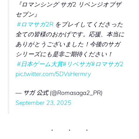
『ロマンシング サガ2 リベンジオブザ
セブン』
#ロマサガ2R
をプレイしてくださった
全ての皆様のおかげです。応援、本当に
ありがとうございました！今後のサガ
シリーズにも是非ご期待ください！
#日本ゲーム大賞
#リベサガ
#ロマサガ2
pic.twitter.com/5DVsHermry
— サガ 公式 (@Romasaga2_PR)
September 23, 2025