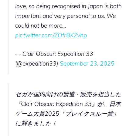
love, so being recognised in Japan is both
important and very personal to us. We
could not be more…
pic.twitter.com/ZOfrBKZvhp
— Clair Obscur: Expedition 33
(@expedition33)
September 23, 2025
セガが国内向けの製造・販売を担当した
『Clair Obscur: Expedition 33』が、日本
ゲーム大賞2025「ブレイクスルー賞」
に輝きました！