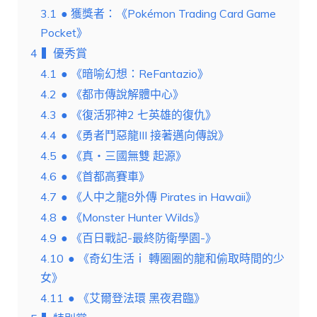
3.1
● 獲獎者：《Pokémon Trading Card Game
Pocket》
4
▍優秀賞
4.1
● 《暗喻幻想：ReFantazio》
4.2
● 《都市傳說解體中心》
4.3
● 《復活邪神2 七英雄的復仇》
4.4
● 《勇者鬥惡龍III 接著邁向傳說》
4.5
● 《真・三國無雙 起源》
4.6
● 《首都高賽車》
4.7
● 《人中之龍8外傳 Pirates in Hawaii》
4.8
● 《Monster Hunter Wilds》
4.9
● 《百日戰記-最終防衛學園-》
4.10
● 《奇幻生活ｉ 轉圈圈的龍和偷取時間的少
女》
4.11
● 《艾爾登法環 黑夜君臨》