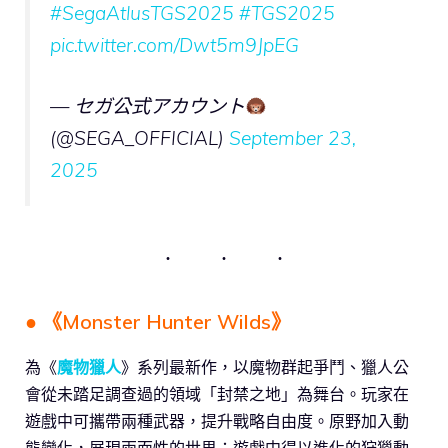
#SegaAtlusTGS2025
#TGS2025
pic.twitter.com/Dwt5m9JpEG
— セガ公式アカウント
(@SEGA_OFFICIAL)
September 23,
2025
● 《Monster Hunter Wilds》
為《
魔物獵人
》系列最新作，以魔物群起爭鬥、獵人公
會從未踏足調查過的領域「封禁之地」為舞台。玩家在
遊戲中可攜帶兩種武器，提升戰略自由度。原野加入動
態變化，展現兩面性的世界；遊戲中得以進化的狩獵動