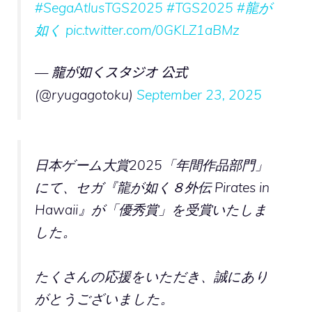
#SegaAtlusTGS2025
#TGS2025
#龍が
如く
pic.twitter.com/0GKLZ1aBMz
— 龍が如くスタジオ 公式
(@ryugagotoku)
September 23, 2025
日本ゲーム大賞2025「年間作品部門」
にて、セガ『龍が如く８外伝 Pirates in
Hawaii』が「優秀賞」を受賞いたしま
した。
たくさんの応援をいただき、誠にあり
がとうございました。