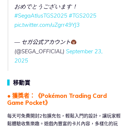
おめでとうございます！
#SegaAtlusTGS2025
#TGS2025
pic.twitter.com/uZgrr49YJ3
— セガ公式アカウント
(@SEGA_OFFICIAL)
September 23,
2025
▍
移動賞
● 獲獎者：《
Pokémon Trading Card
Game Pocket
》
每天可免費開封2包擴充包，輕鬆入門的設計，讓玩家輕
鬆體驗收集樂趣。遊戲內豐富的卡片內容，多樣化的玩