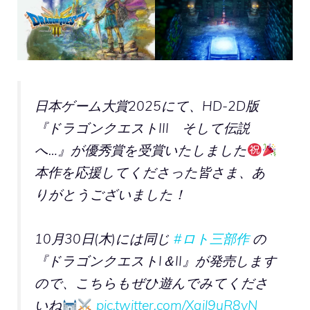
日本ゲーム大賞2025にて、HD-2D版
『ドラゴンクエストIII そして伝説
へ…』が優秀賞を受賞いたしました
本作を応援してくださった皆さま、あ
りがとうございました！
10月30日(木)には同じ
#ロト三部作
の
『ドラゴンクエストI＆II』が発売します
ので、こちらもぜひ遊んでみてくださ
いね
pic.twitter.com/Xqil9uR8vN