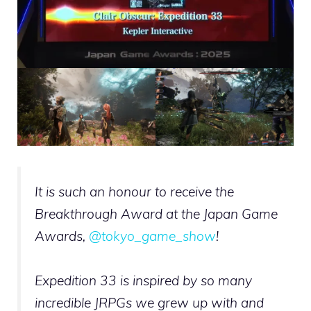
It is such an honour to receive the
Breakthrough Award at the Japan Game
Awards,
@tokyo_game_show
!
Expedition 33 is inspired by so many
incredible JRPGs we grew up with and