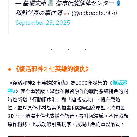
— 墓場文庫
都市伝説解体センター
和階堂真の事件簿
(@hakababunko)
September 23, 2025
● 《復活邪神2 七英雄的復仇》
《復活邪神2 七英雄的復仇》為1993年發售的《
復活邪
神2
》完全重製版。遊戲在保留原作的戰鬥系統特色的同
時也新增「行動順序制」和「連攜技能」，提升戰略
性，並以原作小林智美的插畫和點陣圖為原型，將角色
3D 化，過場事件也支援全語音，提升沉浸感。不僅照顧
原作粉絲，也成功吸引新玩家，展現出色的重製品質。