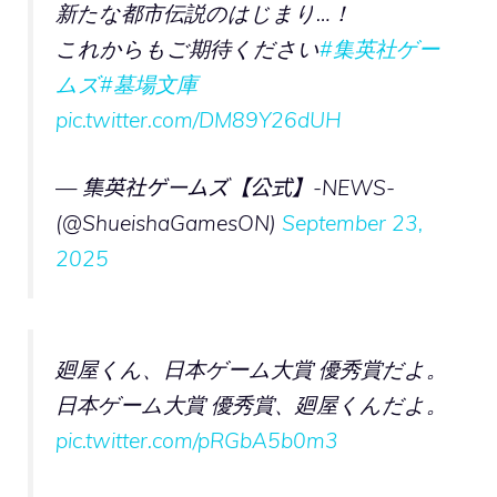
新たな都市伝説のはじまり…！
これからもご期待ください
#集英社ゲー
ムズ
#墓場文庫
pic.twitter.com/DM89Y26dUH
— 集英社ゲームズ【公式】-NEWS-
(@ShueishaGamesON)
September 23,
2025
廻屋くん、日本ゲーム大賞 優秀賞だよ。
日本ゲーム大賞 優秀賞、廻屋くんだよ。
pic.twitter.com/pRGbA5b0m3