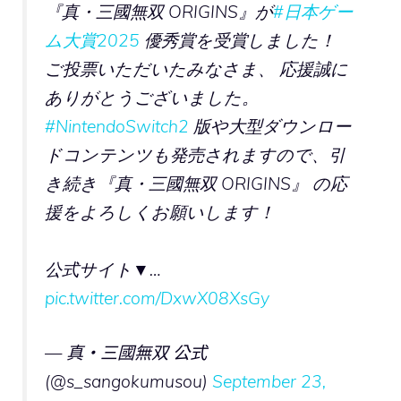
『真・三國無双 ORIGINS』が
#日本ゲー
ム大賞2025
優秀賞を受賞しました！
ご投票いただいたみなさま、 応援誠に
ありがとうございました。
#NintendoSwitch2
版や大型ダウンロー
ドコンテンツも発売されますので、引
き続き『真・三國無双 ORIGINS』 の応
援をよろしくお願いします！
公式サイト▼…
pic.twitter.com/DxwX08XsGy
— 真・三國無双 公式
(@s_sangokumusou)
September 23,