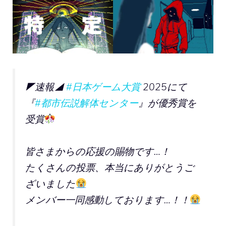
◤速報◢
#日本ゲーム大賞
2025にて
『
#都市伝説解体センター
』が優秀賞を
受賞
皆さまからの応援の賜物です…！
たくさんの投票、本当にありがとうご
ざいました
メンバー一同感動しております…！！