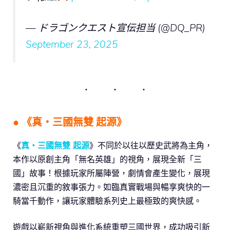
— ドラゴンクエスト宣伝担当 (@DQ_PR)
September 23, 2025
● 《真・三國無雙 起源》
《
真・三國無雙 起源
》不同於以往以歷史武將為主角，
本作以原創主角「無名英雄」的視角，展現全新「三
國」故事！根據玩家所屬陣營，劇情會產生變化，展現
濃密且沉重的敘事張力。如臨真實戰場與暢享爽快的一
騎當千動作，讓玩家體驗系列史上最極致的爽快感。
遊戲以嶄新視角與進化系統重塑三國世界，成功吸引新