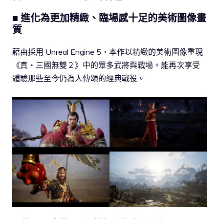
■ 進化為更加精緻、臨場感十足的美術圖像畫
質
藉由採用 Unreal Engine 5，本作以精緻的美術圖像重現
《真・三國無雙２》中的眾多武將與戰場。能再次享受
體驗那些至今仍為人傳頌的經典戰役。