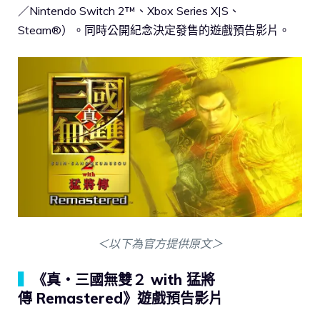
／Nintendo Switch 2™、Xbox Series X|S、
Steam®）。同時公開紀念決定發售的遊戲預告影片。
＜以下為官方提供原文＞
▍
《真・三國無雙２ with 猛將
傳 Remastered》遊戲預告影片