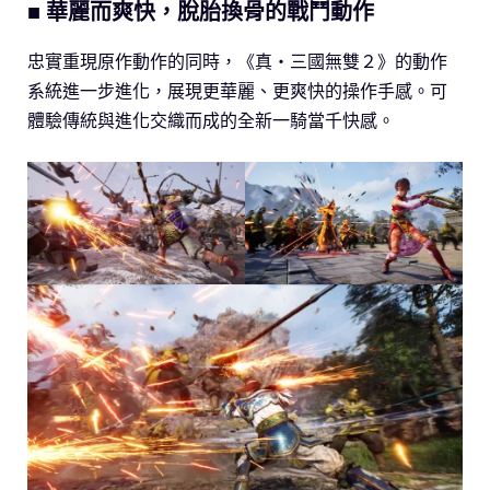
■ 華麗而爽快，脫胎換骨的戰鬥動作
忠實重現原作動作的同時，《真・三國無雙２》的動作
系統進一步進化，展現更華麗、更爽快的操作手感。可
體驗傳統與進化交織而成的全新一騎當千快感。