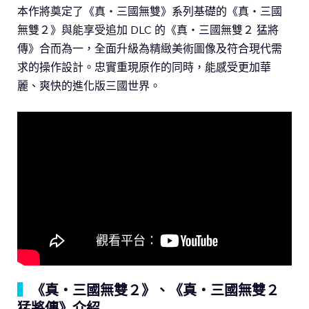
本作將奠定了《真・三國無雙》系列基礎的《真・三國
無雙２》與能享受追加 DLC 的《真・三國無雙２ 猛將
傳》合而為一，全面升級為精緻美術圖像及符合現代需
求的操作設計。忠實重現原作的同時，能感受更加華
麗、爽快的進化版三國世界。
▍
《真・三國無雙２》、《真・三國無雙２
猛將傳》介紹