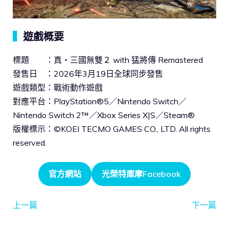
▍
遊戲概要
標題 ：真・三國無雙２ with 猛將傳 Remastered
發售日 ：2026年3月19日全球同步發售
遊戲類型：戰術動作遊戲
對應平台：PlayStation®5／Nintendo Switch／
Nintendo Switch 2™／Xbox Series X|S／Steam®
版權標示：©KOEI TECMO GAMES CO., LTD. All rights
reserved.
官方網站
光榮特庫摩Facebook
上一篇
下一篇