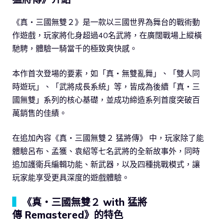
《真・三國無雙２》是一款以三國世界為舞台的戰術動
作遊戲，玩家將化身超過40名武將，在廣闊戰場上縱橫
馳騁，體驗一騎當千的極致爽快感。
本作首次登場的要素，如「真・無雙亂舞」、「雙人同
時遊玩」、「武將成長系統」等，皆成為後續「真・三
國無雙」系列的核心基礎，並成功締造系列首度突破百
萬銷售的佳績。
在追加內容《真・三國無雙２ 猛將傳》 中，玩家除了能
體驗呂布、孟獲、袁紹等七名武將的全新故事外，同時
追加護衛兵編輯功能、新武器，以及四種挑戰模式，讓
玩家能享受更具深度的遊戲體驗。
▍
《真・三國無雙２ with 猛將
傳 Remastered》的特色