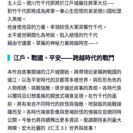
主人公・德川竹千代即將於江戶城繼任將軍大位──
對竹千代即將成為將軍一事心生怨恨的弟弟德川國松墮
入黑暗。
他身懷兇惡的力量，率領妖怪大軍突襲竹千代。
太平盛世瞬間化為地獄，陷入絕境的竹千代
藉由守護靈・草薙的神秘力量跨越時空──。
▍
江戶、戰國、平安——跨越時代的戰鬥
本作自故事開端的江戶城開始，將帶領玩家橫跨戰國的
遠江，以及平安時代的京都等多樣世界，與形形色色的
人物相遇、挑戰強敵，逐步逼近故事的真相。各時代皆
以獨特且幻想風格的開放式場景呈現。在竹千代的面
前，將有來自不同時代的妖怪與強敵、地獄般的挑戰接
踵而至。各時代場景影像與登場妖怪的情報在官網同時
公開。今後也將持續釋出更多資訊，敬請期待系列最大
規模、宏大壯麗的《仁王３》世界與故事！