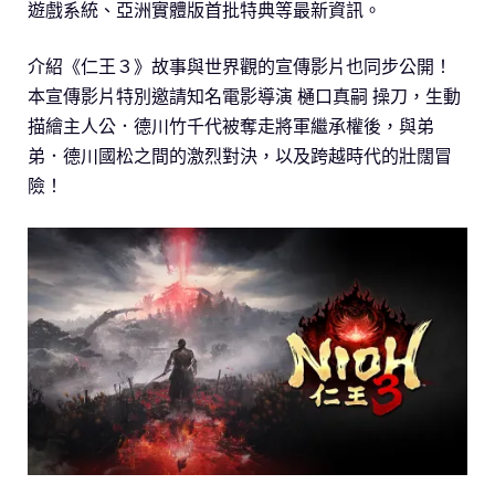
遊戲系統、亞洲實體版首批特典等最新資訊。
介紹《仁王３》故事與世界觀的宣傳影片也同步公開！
本宣傳影片特別邀請知名電影導演 樋口真嗣 操刀，生動
描繪主人公．德川竹千代被奪走將軍繼承權後，與弟
弟．德川國松之間的激烈對決，以及跨越時代的壯闊冒
險！