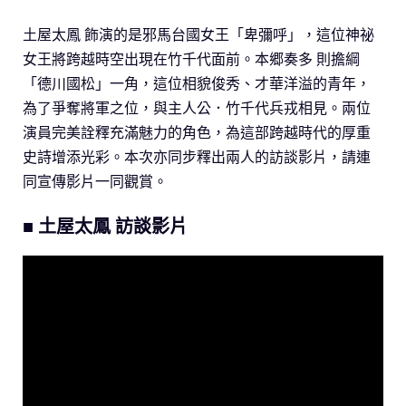
土屋太鳳 飾演的是邪馬台國女王「卑彌呼」，這位神祕
女王將跨越時空出現在竹千代面前。本郷奏多 則擔綱
「德川國松」一角，這位相貌俊秀、才華洋溢的青年，
為了爭奪將軍之位，與主人公．竹千代兵戎相見。兩位
演員完美詮釋充滿魅力的角色，為這部跨越時代的厚重
史詩增添光彩。本次亦同步釋出兩人的訪談影片，請連
同宣傳影片一同觀賞。
■ 土屋太鳳 訪談影片