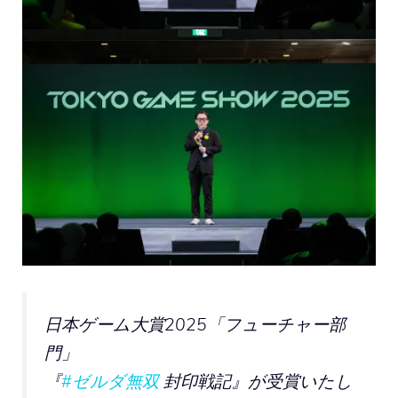
日本ゲーム大賞2025「フューチャー部
門」
『
#ゼルダ無双
封印戦記』が受賞いたし