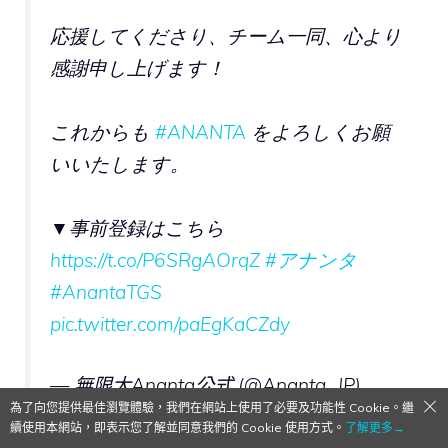
応援してくださり、チーム一同、心より
感謝申し上げます！
これからも
#ANANTA
をよろしくお願
いいたします。
▼事前登録はこちら
https://t.co/P6SRgAOrqZ
#アナンタ
#AnantaTGS
pic.twitter.com/paEgKaCZdy
— 無限大Ananta公式 (@Ananta_JP)
為了向您提供最佳瀏覽體驗，我們在網站上使用了必要及功能性 Cookie。繼
September 28, 2025
續使用本網站，即表示您了解並同意我們的 Cookie 使用方式。
了解更多→