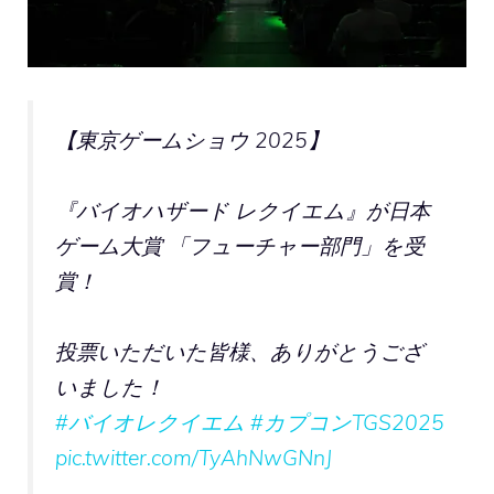
【東京ゲームショウ 2025】
『バイオハザード レクイエム』が日本
ゲーム大賞 「フューチャー部門」を受
賞！
投票いただいた皆様、ありがとうござ
いました！
#バイオレクイエム
#カプコンTGS2025
pic.twitter.com/TyAhNwGNnJ