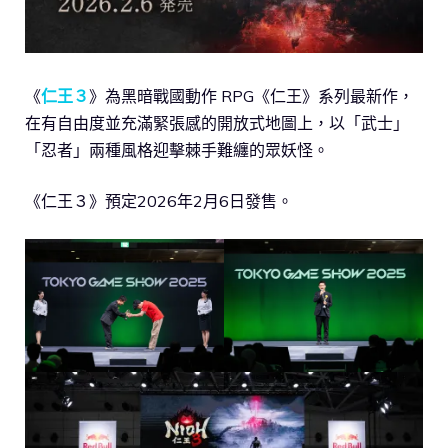
《
仁王３
》為黑暗戰國動作 RPG《仁王》系列最新作，
在有自由度並充滿緊張感的開放式地圖上，以「武士」
「忍者」兩種風格迎擊棘手難纏的眾妖怪。
《仁王３》預定2026年2月6日發售。