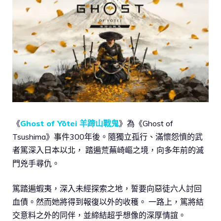
《
Ghost of Yōtei 羊蹄山戰鬼
》為《Ghost of
Tsushima》事件300年後。隨獨立孤行、滿懷怨憤的武
者篤深入日本以北， 踏遍荒蕪崎嶇之境，向多年前的滅
門兇手尋仇。
篤踏遍蝦夷，深入未經探索之地，誓要向惡徒六人討回
血債。然而她將得到報復以外的收穫。 一路上，篤將結
交意料之外的同伴，並締結超乎想像的深厚情誼。