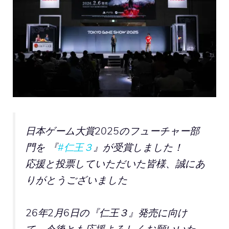
日本ゲーム大賞2025のフューチャー部
門を 『
#仁王３
』が受賞しました！
応援と投票していただいた皆様、誠にあ
りがとうございました
26年2月6日の『仁王３』発売に向け
て、今後とも応援よろしくお願いいた