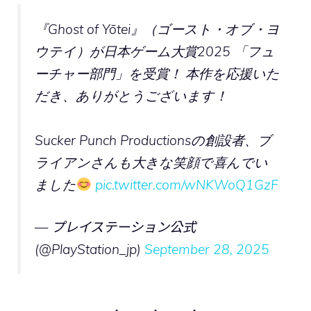
『Ghost of Yōtei』（ゴースト・オブ・ヨ
ウテイ）が日本ゲーム大賞2025 「フュ
ーチャー部門」を受賞！ 本作を応援いた
だき、ありがとうございます！
Sucker Punch Productionsの創設者、ブ
ライアンさんも大きな笑顔で喜んでい
ました
pic.twitter.com/wNKWoQ1GzF
— プレイステーション公式
(@PlayStation_jp)
September 28, 2025