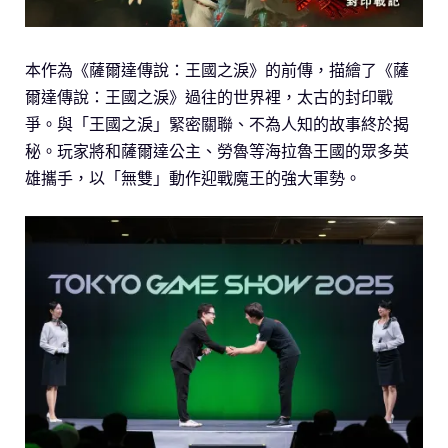
本作為《薩爾達傳說：王國之淚》的前傳，描繪了《薩
爾達傳說：王國之淚》過往的世界裡，太古的封印戰
爭。與「王國之淚」緊密關聯、不為人知的故事終於揭
秘。玩家將和薩爾達公主、勞魯等海拉魯王國的眾多英
雄攜手，以「無雙」動作迎戰魔王的強大軍勢。