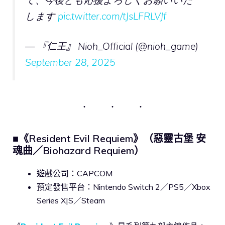
します
pic.twitter.com/tJsLFRLVJf
— 『仁王』 Nioh_Official (@nioh_game)
September 28, 2025
■《Resident Evil Requiem》（惡靈古堡 安
魂曲／Biohazard Requiem）
遊戲公司：CAPCOM
預定發售平台：Nintendo Switch 2／PS5／Xbox
Series X|S／Steam