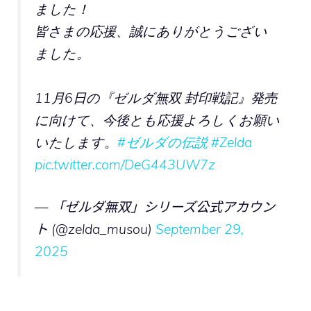
ました！
皆さまの応援、誠にありがとうござい
ました。
11月6日の『ゼルダ無双 封印戦記』発売
に向けて、今後とも応援よろしくお願い
いたします。
#ゼルダの伝説
#Zelda
pic.twitter.com/DeG443UW7z
— 「ゼルダ無双」シリーズ公式アカウン
ト (@zelda_musou)
September 29,
2025