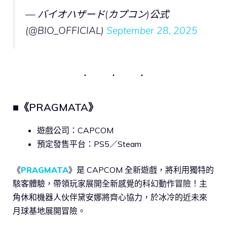
— バイオハザード(カプコン)公式
(@BIO_OFFICIAL)
September 28, 2025
■《PRAGMATA》
遊戲公司：CAPCOM
預定發售平台：PS5／Steam
《
PRAGMATA
》是 CAPCOM 全新遊戲，將利用獨特的
駭客體驗，帶領玩家展開全新感覺的科幻動作冒險！主
角休和機器人伙伴黛安娜將齊心協力，於冰冷的近未來
月球基地展開冒險。