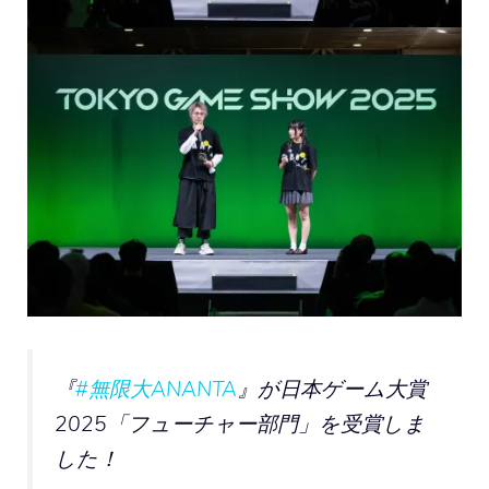
『
#無限大ANANTA
』が日本ゲーム大賞
2025「フューチャー部門」を受賞しま
した！