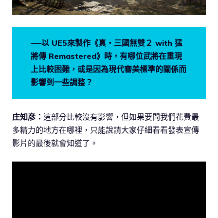
──以 UE5來製作《真・三國無雙２ with 猛
將傳 Remastered》時，有哪位武將在重現
上比較困難，或是因為現代審美標準的關係而
影響到一些調整？
庄知彦：
這部分比較沒有影響，但如果要問我們花費最
多精力的地方在哪裡，只能說請大家仔細看看發表宣傳
影片的最後就會知道了。