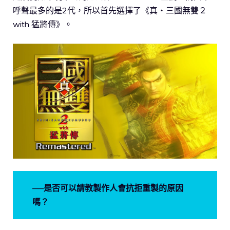
呼聲最多的是2代，所以首先選擇了《真・三國無雙２
with 猛將傳》。
──是否可以請教製作人會抗拒重製的原因
嗎？