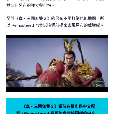
雙２》呂布的強大與可怕。
至於《真・三國無雙２》的呂布不用打倒也能通關，所
以 Remastered 也會以這個前提來表現呂布的威壓感。
──《真・三國無雙２》當時有推出過中文配
音，Remastered 有可能會收錄同樣的中文