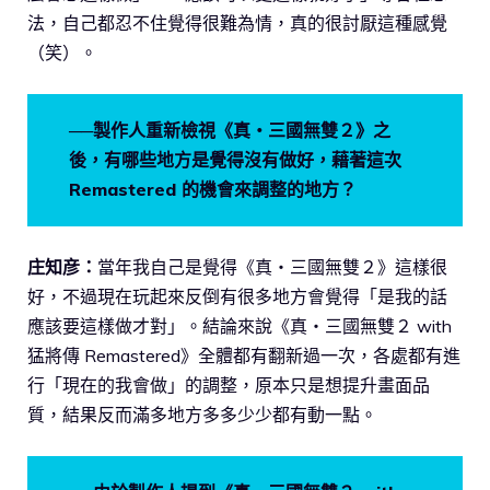
法，自己都忍不住覺得很難為情，真的很討厭這種感覺
（笑）。
──製作人重新檢視《真・三國無雙２》之
後，有哪些地方是覺得沒有做好，藉著這次
Remastered 的機會來調整的地方？
庄知彦：
當年我自己是覺得《真・三國無雙２》這樣很
好，不過現在玩起來反倒有很多地方會覺得「是我的話
應該要這樣做才對」。結論來說《真・三國無雙２ with
猛將傳 Remastered》全體都有翻新過一次，各處都有進
行「現在的我會做」的調整，原本只是想提升畫面品
質，結果反而滿多地方多多少少都有動一點。