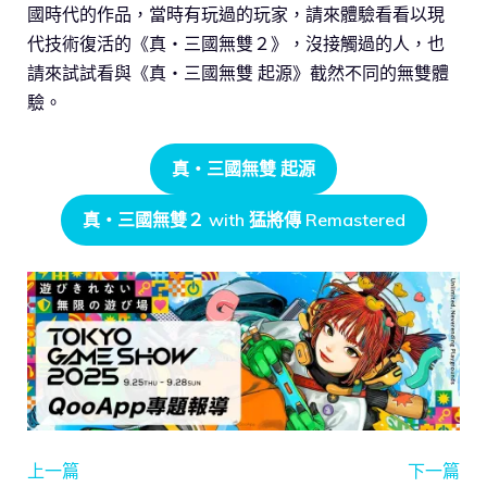
國時代的作品，當時有玩過的玩家，請來體驗看看以現
代技術復活的《真・三國無雙２》，沒接觸過的人，也
請來試試看與《真・三國無雙 起源》截然不同的無雙體
驗。
真・三國無雙 起源
真・三國無雙２ with 猛將傳 Remastered
上一篇
下一篇