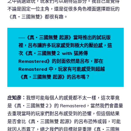
之中挑選遊玩，玩家們可以期待這部分。我自己是覺得
不論是固定一位主角，還是從很多角色裡面選擇遊玩的
《真・三國無雙》都很有趣。
──《真・三國無雙 起源》當時推出的試玩版
裡，呂布讓許多玩家感受到極大的壓迫感，這
次《真・三國無雙２ with 猛將傳
Remastered》的封面依然是呂布，那在
Remastered 中，玩家有可能感受到超越
《真・三國無雙 起源》的呂布嗎？
庄知彦：
我想可能每個人的感覺都不太一樣，這次畢竟
是《真・三國無雙２》的 Remastered，當然我們會盡量
去重現當時的玩家們對呂布感受到的恐懼，但這個結果
是否會比《真・三國無雙 起源》的呂布恐怖或弱，可能
就因人而異了，總之我們的目標就是重現《真・三國無