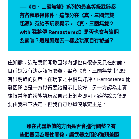
──《真・三國無雙》系列的最高等級武器都
有各種取得條件，這部分在《真・三國無雙
起源》有給予玩家提示，《真・三國無雙２
with 猛將傳 Remastered》是否也會有這個
要素嗎？還是如過去一樣要玩家自行發掘？
庄知彦：
這點我們開發團隊內部也有很多意見在討論，
目前還沒有決定該怎麼辦，畢竟《真・三國無雙 起源》
有很明確的提示，在玩家之中相當好評，Remastered 開
發團隊也是一方覺得要給提示比較好，另一方認為忠實
維持當年的狀態讓玩家自己上網查即可。雖然說最後是
要由我來下決定，但我自己也還沒拿定主意。
──那在武器數值的方面是否會進行調整？有
些武器因為屬性關係，讓武器之間的強弱差距