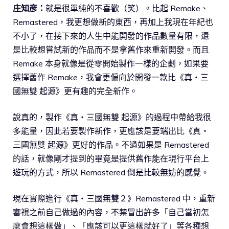
庄知彦：
就是很單純的不喜歡（笑）。比起 Remake、
Remastered，我更想做新的東西，再加上我現在年紀也
不小了，在接下來的人生中能開發的作品數量有限，還
是比較想嘗試新的作品而不是拿舊作來重新開發。而且
Remake 本身就像是從零開始製作一樣的企劃，如果要
選擇舊作 Remake，我會更偏向於開發一款比《真・三
國無雙 起源》更有趣的完全新作。
說真的，製作《真・三國無雙 起源》的過程中帶給我很
多能量，因此若要製作新作，更應該是要端出比《真・
三國無雙 起源》更好的作品。不過如果是 Remastered
的話，就像剛才提到的畢竟是提供舊作能在現行平台上
遊玩的方式，所以 Remastered 倒是比較無妨的感覺。
現在實際進行《真・三國無雙２》Remastered 中，重新
審視之前自己做過的內容，不禁冒出許多「自己當初怎
麼會想這樣做」、「應該可以更這樣就好了」等各種想