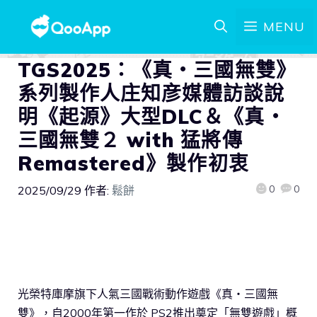
MENU
TGS2025：《真・三國無雙》
系列製作人庄知彦媒體訪談說
明《起源》大型DLC＆《真・
三國無雙２ with 猛將傳
Remastered》製作初衷
0
0
2025/09/29
作者:
鬆餅
光榮特庫摩旗下人氣三國戰術動作遊戲《真・三國無
雙》，自2000年第一作於 PS2推出奠定「無雙遊戲」概