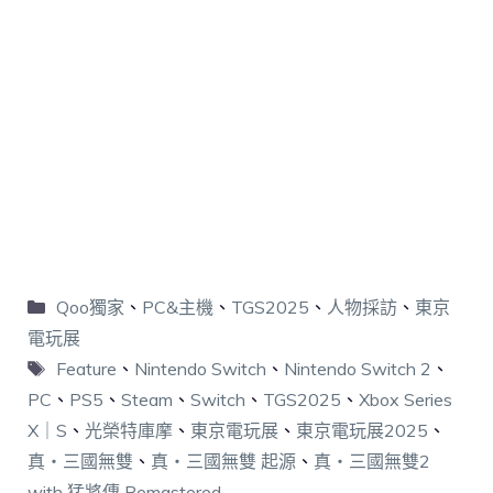
Qoo獨家
、
PC&主機
、
TGS2025
、
人物採訪
、
東京
電玩展
Feature
、
Nintendo Switch
、
Nintendo Switch 2
、
PC
、
PS5
、
Steam
、
Switch
、
TGS2025
、
Xbox Series
X｜S
、
光榮特庫摩
、
東京電玩展
、
東京電玩展2025
、
真・三國無雙
、
真・三國無雙 起源
、
真・三國無雙2
with 猛將傳 Remastered