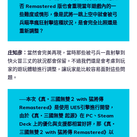
否 Remastered 版也會重現當年遊戲內的一
些難度或情形，像是武將一跳上空中就會被弓
兵瞄準瘋狂射擊這種狀況，是會完全比照還是
重新調整？
庄知彦：
當然會完美再現，當時那些被弓兵一直射擊到
快火冒三丈的狀況都會保留。不過我們還是會考慮到玩
家的遊玩體驗進行調整，讓玩家能比較容易面對這些問
題。
──本次《真・三國無雙２ with 猛將傳
Remastered》是使用 UE5引擎進行開發，
由於《真・三國無雙 起源》在 PC、Steam
Deck 上的優化與支援都相當好評，那《真・
三國無雙２ with 猛將傳 Remastered》以