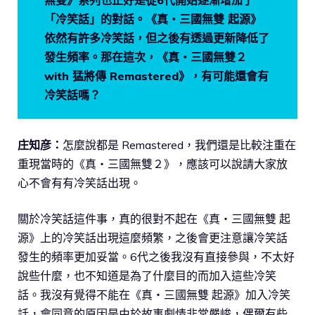
「冷笑話」的對話。《真・三國無雙 起源》
依然有許多冷笑話，但之後有透過更新降低了
發生頻率。那在這次，《真・三國無雙２
with 猛將傳 Remastered》，有可能還會有
冷笑話嗎？
庄知彦：
怎麼說都是 Remastered，我們還是比較注重在
重現當時的《真・三國無雙２》，應該可以說請大家放
心不會有有冷笑話出現。
關於冷笑話這件事，真的很對不起在《真・三國無雙 起
源》上的冷笑話出現這麼頻繁，之後會更注意讓冷笑話
發生的頻率更加妥當。6代之後我沒有直接參與，不太好
說些什麼，也不知道是為了什麼目的而加入這些冷笑
話。我沒有覺得不能在《真・三國無雙 起源》加入冷笑
話，會同意的原因是由於故事劇情非常嚴峻，偶爾有些