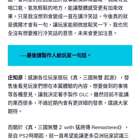
喘口氣、氣氛輕鬆的地方，能讓整體感受更有加乘效
果。只是我沒想到會變成一直在講冷笑話，今後真的就
是偶爾才會有一句，讓玩家能稍微放鬆笑一下，我也完
全沒有想要推行冷笑話的意思，未來會更加注意。
──最後請製作人給玩家一句話。
庄知彦：
感謝各位玩家遊玩《真・三國無雙 起源》，發
售後看見玩家們想在本篇體驗的內容、想要做到的事情
等各種意見，讓我決定著手製作 DLC，雖然目前不能講
的東西很多，不過近期內會有更詳細的發表，還請大家
期待。
而關於《真・三國無雙２ with 猛將傳 Remastered》，
是自 PS2時期起，就一直希望能讓更多亞洲玩家認識三