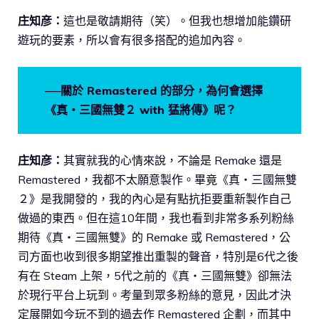
庄知彦：
這也是敬請期待（笑）。但我也想增加能鑽研
遊玩的要素，所以會有很多搭配的追加內容。
──關於 Remastered 的部分，為何會選擇
《真・三國無雙２ with 猛將傳》呢？
庄知彦：
其實就我的心情來說，不論是 Remake 還是
Remastered，我都不太願意製作。畢竟《真・三國無雙
２》是我開發的，我的內心是有點抗拒要重新製作自己
做過的東西。但在這10年間，我也看到非常多系列粉絲
期待《真・三國無雙》的 Remake 或 Remastered，公
司方面也收到很多期望推出重製的聲音，特別是6代之後
有在 Steam 上架，5代之前的《真・三國無雙》卻無法
於現行平台上玩到。考量到眾多粉絲的意見，因此才決
定展開如今玩不到的過去作 Remastered 企劃，而其中