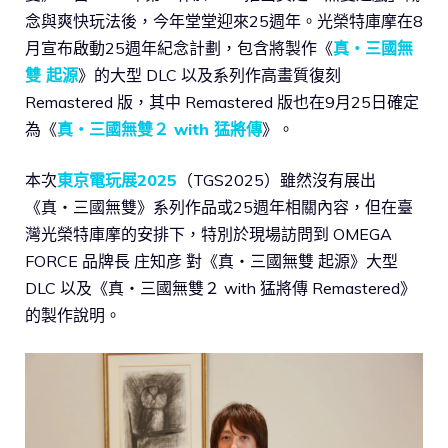
念與爽快玩法後，今年堂堂迎來25週年。光榮特庫摩在8
月宣布啟動25週年紀念計劃，包含將製作《
真・三國無
雙 起源
》的大型 DLC 以及系列作高畫質復刻
Remastered 版，其中 Remastered 版也在9月25日確定
為《
真・三國無雙２ with 猛將傳
》。
本次
東京電玩展2025
（TGS2025）雖然沒有展出
《真・三國無雙》系列作品或25週年相關內容，但在臺
灣光榮特庫摩的安排下，特別於現場訪問到 OMEGA
FORCE 品牌長 庄知彦 對《真・三國無雙 起源》大型
DLC 以及《真・三國無雙２ with 猛將傳 Remastered》
的製作說明。