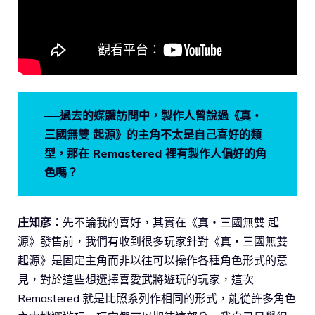
──過去的媒體訪問中，製作人曾說過《真・
三國無雙 起源》的主角不太是自己喜好的類
型，那在 Remastered 裡有製作人偏好的角
色嗎？
庄知彦：
先不論我的喜好，其實在《真・三國無雙 起
源》發售前，我們有收到很多玩家針對《真・三國無雙
起源》是固定主角而非以往可以操作各種角色形式的意
見，對於這些想選擇喜愛武將遊玩的玩家，這次
Remastered 就是比照系列作相同的形式，能從許多角色