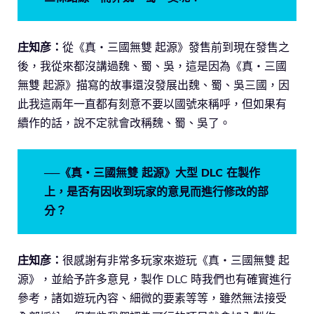
庄知彦：
從《真・三國無雙 起源》發售前到現在發售之
後，我從來都沒講過魏、蜀、吳，這是因為《真・三國
無雙 起源》描寫的故事還沒發展出魏、蜀、吳三國，因
此我這兩年一直都有刻意不要以國號來稱呼，但如果有
續作的話，說不定就會改稱魏、蜀、吳了。
──《真・三國無雙 起源》大型 DLC 在製作
上，是否有因收到玩家的意見而進行修改的部
分？
庄知彦：
很感謝有非常多玩家來遊玩《真・三國無雙 起
源》，並給予許多意見，製作 DLC 時我們也有確實進行
參考，諸如遊玩內容、細微的要素等等，雖然無法接受