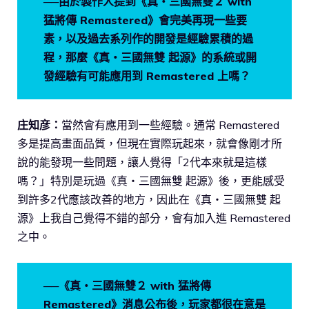
──由於製作人提到《真・三國無雙２ with
猛將傳 Remastered》會完美再現一些要
素，以及過去系列作的開發是經驗累積的過
程，那麼《真・三國無雙 起源》的系統或開
發經驗有可能應用到 Remastered 上嗎？
庄知彦：
當然會有應用到一些經驗。通常 Remastered
多是提高畫面品質，但現在實際玩起來，就會像剛才所
說的能發現一些問題，讓人覺得「2代本來就是這樣
嗎？」特別是玩過《真・三國無雙 起源》後，更能感受
到許多2代應該改善的地方，因此在《真・三國無雙 起
源》上我自己覺得不錯的部分，會有加入進 Remastered
之中。
──《真・三國無雙２ with 猛將傳
Remastered》消息公布後，玩家都很在意是