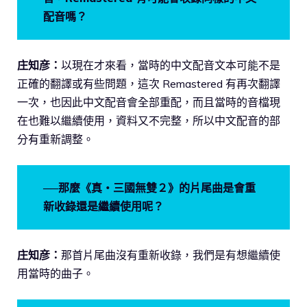
配音嗎？
庄知彦：
以現在才來看，當時的中文配音文本可能不是
正確的翻譯或有些問題，這次 Remastered 有再次翻譯
一次，也因此中文配音會全部重配，而且當時的音檔現
在也難以繼續使用，資料又不完整，所以中文配音的部
分有重新調整。
──那麼《真・三國無雙２》的片尾曲是會重
新收錄還是繼續使用呢？
庄知彦：
那首片尾曲沒有重新收錄，我們是有想繼續使
用當時的曲子。