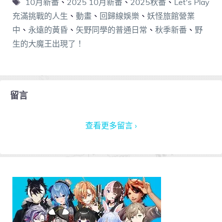
10月新番
、
2025 10月新番
、
2025秋番
、
Let's Play
充滿挑戰的人生
、
動畫
、
回歸線娛樂
、
妖怪旅館營業
中
、
永遠的黃昏
、
矢野同學的普通日常
、
秋季新番
、
野
生的大魔王出現了！
留言
查看更多留言 ›