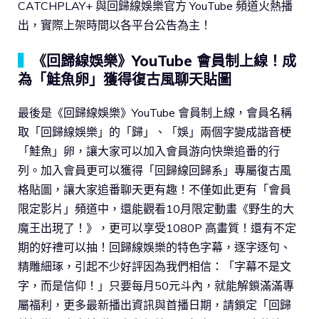
CATCHPLAY+ 與回歸線娛樂官方 YouTube 頻道火熱播
出，實際上架時間以各平台公告為主！
▍
《回歸線娛樂》YouTube 會員制上線！成
為「鮭魚卵」獲得復古風聊天貼圖
最後是《回歸線娛樂》YouTube 會員制上線，會員名稱
取「回歸線娛樂」的「歸」、「娛」兩個字變成諧音梗
「鮭魚」卵，讓大家可以加入會員游向快樂追番的行
列。加入會員更可以獲得「回歸線回歸系」專屬復古風
格貼圖，讓大家追番聊天更有趣！不僅如此更有「會員
限定影片」頻道中，還能觀看10月限定動畫《野生的大
魔王出現了！》，更可以享受1080P 高畫質！還有不定
期的好禮可以抽！回歸線娛樂的特色字幕，逐字逐句、
精雕細琢，引起不少好評因為我們相信：「字幕不是文
字，而是信仰！」只要每月50元斗內，就能解鎖滿滿專
屬福利，更多最新播出資訊與首播日期，請鎖定「回歸