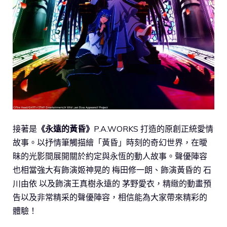
接著是
《永遠的黃昏》
P.A.WORKS 打造的原創正統愛情
故事。以抒情筆觸描繪「黃昏」時刻的奇幻世界，在曖
昧的光影間展開關於約定與永恆的動人故事。聲優陣容
也相當強大有飾演姬神晃的 梅田修一朗、飾演黃昏的 石
川由依 以及飾演王真樹永遠的 茅野愛衣，精緻的動畫預
告以及非常精采的聲優陣容，相信能為大家帶來精彩的
體驗！