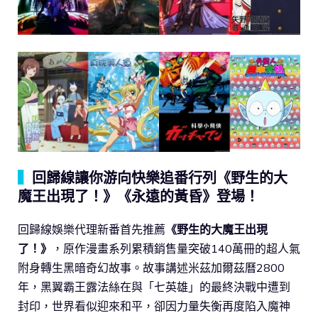
▍
回歸線讓你游向快樂追番行列《野生的大
魔王出現了！》《永遠的黃昏》登場！
回歸線娛樂代理新番首先推薦
《野生的大魔王出現
了！》
，原作漫畫系列累積銷售量突破140萬冊的超人氣
附身轉生黑暗奇幻故事。故事講述米茲加爾茲曆2800
年，黑翼霸王露法絲在與「七英雄」的最終決戰中遭到
封印，世界看似迎來和平，卻因力量失衡再度陷入魔神