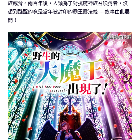
族威脅。兩百年後，人類為了對抗魔神族召喚勇者，沒
想到甦醒的竟是當年被封印的霸王露法絲──故事由此展
開！