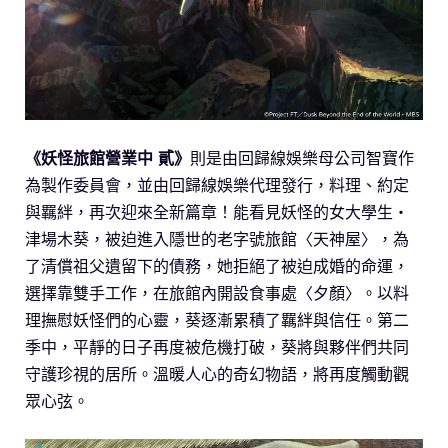
《妖怪旅館營業中 貳》
則是由回歸線娛樂母公司智寶作
為製作委員會，並由回歸線娛樂代理發行，料理、約定
與羈絆，再次迎來全新篇章！能看見妖怪的女大學生・
津場木葵，被迫進入隱世的老字號旅館〈天神屋〉，為
了清償祖父遺留下的債務，她拒絕了被迫成婚的命運，
選擇靠雙手工作，在旅館內開設食事處〈夕顏〉。以料
理撫慰妖怪們的心靈，葵逐漸累積了羈絆與信任。第二
季中，平靜的日子再度被危機打破，葵將與夥伴們共同
守護珍視的居所。溫暖人心的奇幻物語，將再度觸動觀
眾心弦。