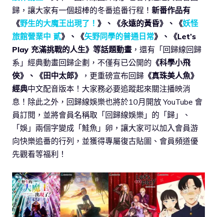
歸，讓大家有一個超棒的冬番追番行程！
新番作品有
《
野生的大魔王出現了！
》、《永遠的黃昏》、《
妖怪
旅館營業中 貳
》、《
矢野同學的普通日常
》、《Let’s
Play 充滿挑戰的人生》等話題動畫
，還有「回歸線回歸
系」經典動畫回歸企劃，不僅有已公開的
《科學小飛
俠》、《田中太郎》
，更重磅宣布回歸
《真珠美人魚》
經典
中文配音版本！大家務必要追蹤起來關注播映消
息！除此之外，回歸線娛樂也將於10月開放 YouTube 會
員訂閱，並將會員名稱取「回歸線娛樂」的「歸」、
「娛」兩個字變成「鮭魚」卵，讓大家可以加入會員游
向快樂追番的行列，並獲得專屬復古貼圖、會員頻道優
先觀看等福利！