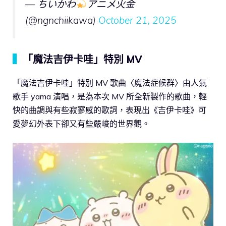
— ちいかわ
アニメ火金
(@ngnchiikawa)
October 21, 2025
▍
「魔法吉伊卡哇」特別 MV
「魔法吉伊卡哇」特別 MV 歌曲〈魔法症候群〉由人氣
歌手 yama 演唱，是為本次 MV 所全新製作的歌曲，輕
快的曲調與有些寂寥感的歌詞，表現出《吉伊卡哇》可
愛夢幻外表下卻又有些嚴峻的世界觀。