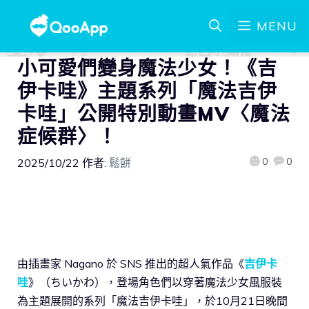
MENU
小可愛們變身魔法少女！《吉
伊卡哇》主題系列「魔法吉伊
卡哇」公開特別動畫MV〈魔法
症候群〉！
0
0
2025/10/22
作者:
鬆餅
由插畫家 Nagano 於 SNS 推出的超人氣作品《
吉伊卡
哇
》（ちいかわ），登場角色們以穿著魔法少女風服裝
為主題展開的系列「魔法吉伊卡哇」，於10月21日晚間