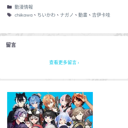
動漫情報
chiikawa
、
ちいかわ
、
ナガノ
、
動畫
、
吉伊卡哇
留言
查看更多留言 ›