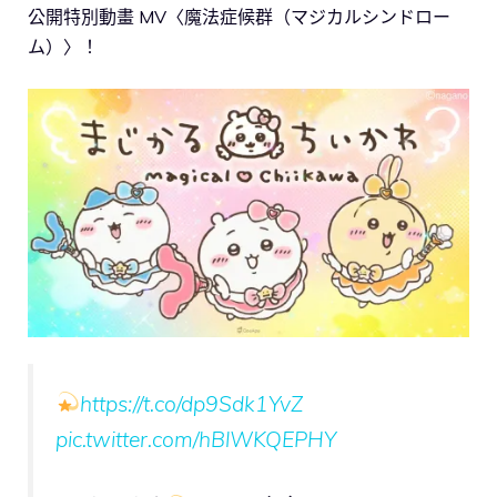
公開特別動畫 MV〈魔法症候群（マジカルシンドロー
ム）〉！
https://t.co/dp9Sdk1YvZ
pic.twitter.com/hBlWKQEPHY