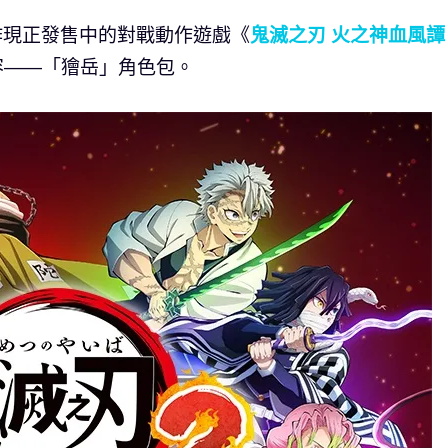
 製作現正發售中的對戰動作遊戲《
鬼滅之刃 火之神血風譚
容——「獪岳」角色包。