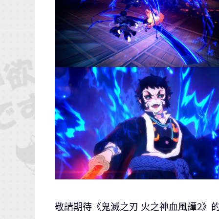
敬請期待《鬼滅之刃 火之神血風譚2》