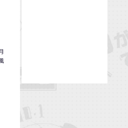
！
月
風