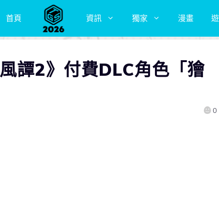
首頁
資訊
獨家
漫畫
遊
風譚2》付費DLC角色「獪
0