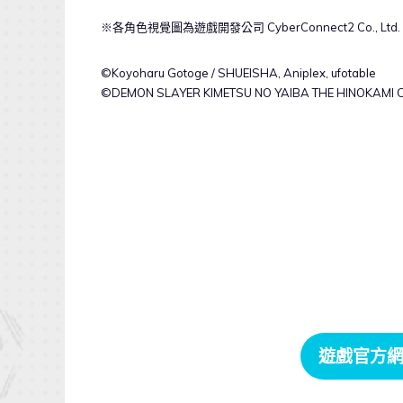
※各角色視覺圖為遊戲開發公司 CyberConnect2 Co., L
©Koyoharu Gotoge / SHUEISHA, Aniplex, ufotable
©DEMON SLAYER KIMETSU NO YAIBA THE HINOKAMI 
遊戲官方