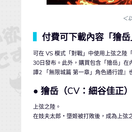
＜
▍
付費可下載內容「獪岳
可在 VS 模式「對戰」中使用上弦之
30日發布。此外，購買包含「獪岳」在
譚2 「無限城篇 第一章」角色通行證
● 獪岳（CV：細谷佳正
上弦之陸。
在妓夫太郎・墮姬被打敗後，成為上弦