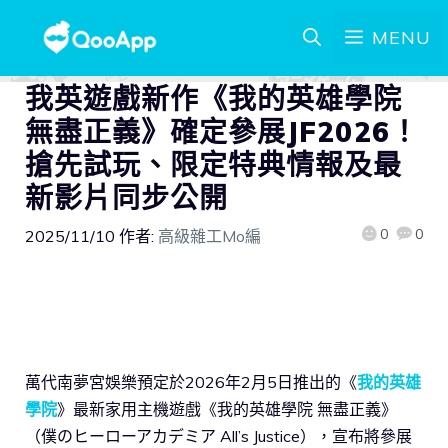
MENU
我英遊戲新作《我的英雄學院
無盡正義》確定參展JF2026！
搶先試玩、限定特典情報及最
新影片同步公開
0
0
2025/11/10
作者:
高級雜工Mo編
萬代南夢宮娛樂預定於2026年2月5日推出的《
我的英雄
學院
》最新家用主機遊戲《我的英雄學院 無盡正義》
（僕のヒーローアカデミア All’s Justice），宣布將參展