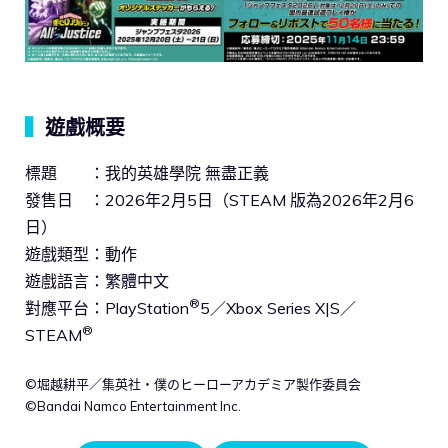
▍
遊戲概要
標題 ：我的英雄學院 無盡正義
發售日 ：2026年2月5日（STEAM 版為2026年2月6
日）
遊戲類型：動作
遊戲語言：繁體中文
®
對應平台：PlayStation
5／Xbox Series X|S／
®
STEAM
©堀越耕平／集英社・僕のヒーローアカデミア製作委員会
©Bandai Namco Entertainment Inc.