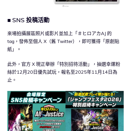
■ SNS 投稿活動
來場拍攝展區照片或影片並加上「＃ヒロアカAJ 的
tag，發佈至個人 X（舊 Twitter），即可獲得「原創貼
紙」。
此外，官方 X 現正舉辦「特別招待活動」，抽選幸運粉
絲於12月20日優先試玩，報名至2025年11月14日為
止。