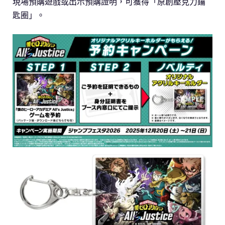
現場預購遊戲或出示預購證明，可獲得「原創壓克力鑰
匙圈」。