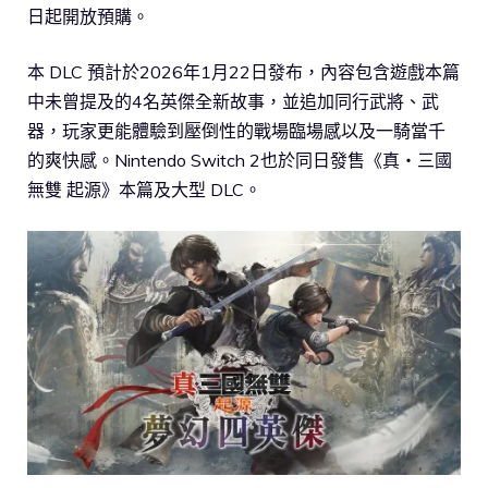
日起開放預購。
本 DLC 預計於2026年1月22日發布，內容包含遊戲本篇
中未曾提及的4名英傑全新故事，並追加同行武將、武
器，玩家更能體驗到壓倒性的戰場臨場感以及一騎當千
的爽快感。Nintendo Switch 2也於同日發售《真・三國
無雙 起源》本篇及大型 DLC。