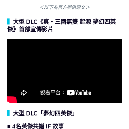
＜以下為官方提供原文＞
▍
大型 DLC《真・三國無雙 起源 夢幻四英
傑》首部宣傳影片
▍
大型 DLC「夢幻四英傑」
■ 4名英傑共譜 IF 故事