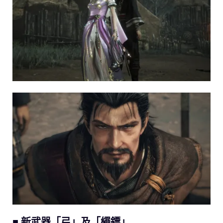
■ 新武器「弓」及「繩鏢」