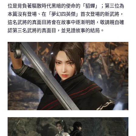
位是背負著驅散時代黑暗的使命的「貂蟬」；第三位為
本篇沒有登場、在「夢幻四英傑」首次登場的新武將，
這名武將的真面目將會在故事中逐漸明朗，敬請親自確
認第三名武將的真面目，並見證故事的結局。