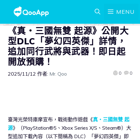
MENU
《真・三國無雙 起源》公開大
型DLC「夢幻四英傑」詳情，
追加同行武將與武器！即日起
開放預購！
0
0
2025/11/12
作者:
Mr. Qoo
臺灣光榮特庫摩宣布，戰術動作遊戲《
真・三國無雙 起
源
》（PlayStation®5、Xbox Series X/S、Steam®）大
型追加下載內容（以下簡稱為 DLC）「夢幻四英傑」即