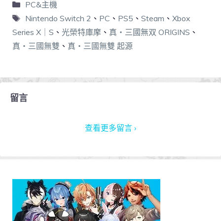
PC&主機
Nintendo Switch 2
、
PC
、
PS5
、
Steam
、
Xbox
Series X｜S
、
光榮特庫摩
、
真・三國無双 ORIGINS
、
真・三國無雙
、
真・三國無雙 起源
留言
查看更多留言 ›