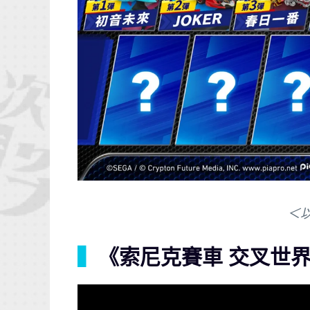
＜
▍
《索尼克賽車 交叉世界》St