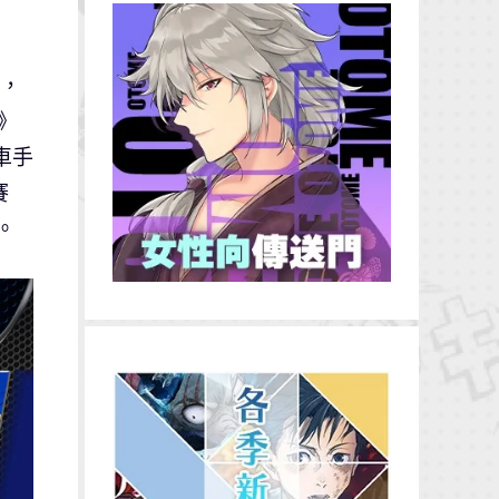
，
）》
車手
賽
。