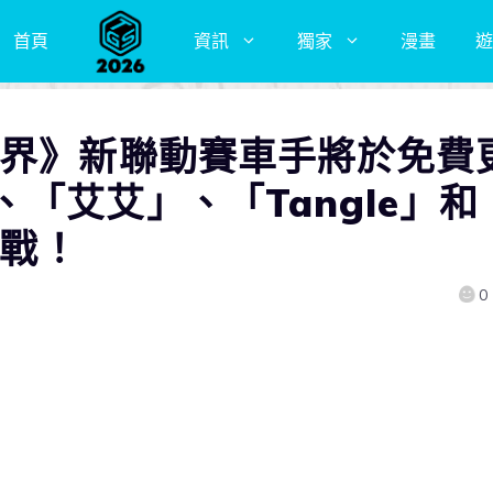
首頁
資訊
獨家
漫畫
遊
世界》新聯動賽車手將於免費
「艾艾」、「Tangle」和
參戰！
0