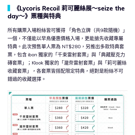
▍
《Lycoris Recoil 莉可麗絲展～seize the
day～》票種與特典
所有購票入場粉絲皆可獲得 「角色立牌（共9款隨機）」
一個，不僅能以早鳥優惠價格入場，更能搶先收藏專屬
特典。此次預售單人票為 NT$280，另推出多款特典套
票，包含 ibon 獨家的「千束雷射套票」與「典藏壓克力
磚套票」；Klook 獨家的「瀧奈雷射套票」與「莉可麗絲
收藏套票」，各套票皆搭配限定特典，絕對是粉絲不可
錯過的收藏選擇。