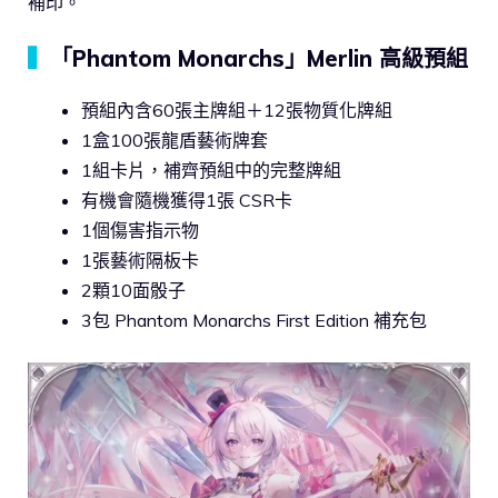
補印。
▍
「Phantom Monarchs」Merlin 高級預組
預組內含60張主牌組＋12張物質化牌組
1盒100張龍盾藝術牌套
1組卡片，補齊預組中的完整牌組
有機會隨機獲得1張 CSR卡
1個傷害指示物
1張藝術隔板卡
2顆10面骰子
3包 Phantom Monarchs First Edition 補充包