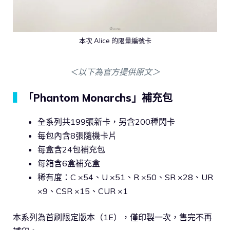
本次 Alice 的限量編號卡
＜以下為官方提供原文＞
▍
「Phantom Monarchs」補充包
全系列共199張新卡，另含200種閃卡
每包內含8張隨機卡片
每盒含24包補充包
每箱含6盒補充盒
稀有度：C ×54、U ×51、R ×50、SR ×28、UR
×9、CSR ×15、CUR ×1
本系列為首刷限定版本（1E），僅印製一次，售完不再