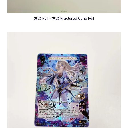
左為 Foil、右為 Fractured Curio Foil