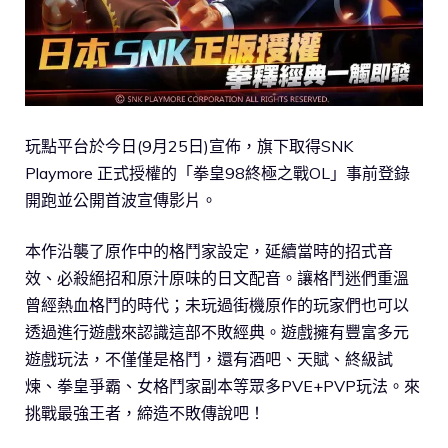
玩點平台於今日(9月25日)宣佈，旗下取得SNK
Playmore 正式授權的「拳皇98終極之戰OL」事前登錄
開跑並公開首波宣傳影片。
本作沿襲了原作中的格鬥家設定，延續當時的招式音
效、必殺絕招和原汁原味的日文配音。讓格鬥迷們重溫
曾經熱血格鬥的時代；未玩過街機原作的玩家們也可以
透過進行遊戲來認識這部不敗經典。遊戲擁有豐富多元
遊戲玩法，不僅僅是格鬥，還有酒吧、天賦、終級試
煉、拳皇爭霸、女格鬥家副本等眾多PVE+PVP玩法。來
挑戰最強王者，締造不敗傳說吧！