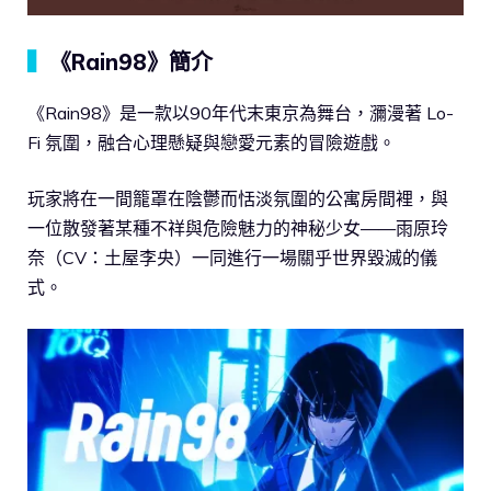
▍
《Rain98》簡介
《Rain98》是一款以90年代末東京為舞台，瀰漫著 Lo-
Fi 氛圍，融合心理懸疑與戀愛元素的冒險遊戲。
玩家將在一間籠罩在陰鬱而恬淡氛圍的公寓房間裡，與
一位散發著某種不祥與危險魅力的神秘少女——雨原玲
奈（CV：土屋李央）一同進行一場關乎世界毀滅的儀
式。